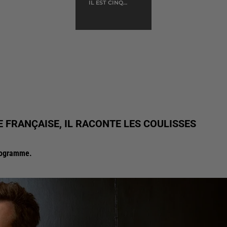
IL EST CINQ
HEURES, PARIS
S'EVEIL
E FRANÇAISE, IL RACONTE LES COULISSES
programme.