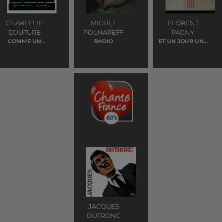
CHARLELIE
MICHEL
FLORENT
COUTURE
POLNAREFF
PAGNY
COMME UN
RADIO
ET UN JOUR UNE
AVION SANS
FEMME
AILE
JACQUES
DUTRONC