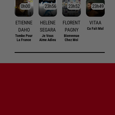
0h00
0h00
23h56
23h56
23h52
23h52
23h49
23h49
ETIENNE
HELENE
FLORENT
VITAA
Ca Fait Mal
DAHO
SEGARA
PAGNY
Tombe Pour
Je Vous
Bienvenue
La France
Aime Adieu
Chez Moi