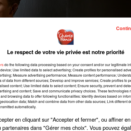
Contin
Le respect de votre vie privée est notre priorité
ers
do the following data processing based on your consent and/or our legitimate int
device; Use limited data to select advertising; Create profiles for personalised adver
vertising; Measure advertising performance; Measure content performance; Unders
ns of data from different sources; Develop and improve services; Create profiles to 
alised content; Use limited data to select content; Ensure security, prevent and detect
ertising and content; Save and communicate privacy choices. These technologies
and browsing data to offer following functionalities: Identify devices based on infor
eolocation data; Match and combine data from other data sources; Link different de
nsmitted automatically.
pter en cliquant sur "Accepter et fermer", ou affiner en
/ou partenaires dans "Gérer mes choix". Vous pouvez éga