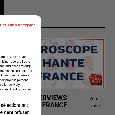
uer sans accepter
erest: Store and/or
tising; Use profiles to
tand audiences through
personalise content; Use
 fraud, and fix errors;
 may process personal
mation actively
vices; Identify devices
LES INTERVIEWS
Voir
CHANTE FRANCE
 sélectionnant
plus
lement refuser