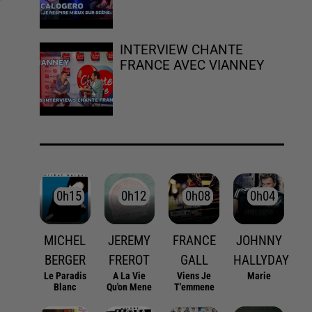
INTERVIEW CHANTE
FRANCE AVEC VIANNEY
0h15
0h15
0h12
0h12
0h08
0h08
0h04
0h04
MICHEL
JEREMY
FRANCE
JOHNNY
BERGER
FREROT
GALL
HALLYDAY
Le Paradis
A La Vie
Viens Je
Marie
Blanc
Qu'on Mene
T'emmene