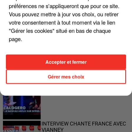
préférences ne s'appliqueront que pour ce site.
"ON A TOUS LE TRAC"
Vous pouvez mettre à jour vos choix, ou retirer
votre consentement à tout moment via le lien
"Gérer les cookies" situé en bas de chaque
page.
"ON N'EST PAS DES PARENTS
PARFAITS"
Accepter et fermer
Gérer mes choix
"JE RESPIRE MIEUX SUR SCÈNE" -
CALOGERO
INTERVIEW CHANTE FRANCE AVEC
VIANNEY