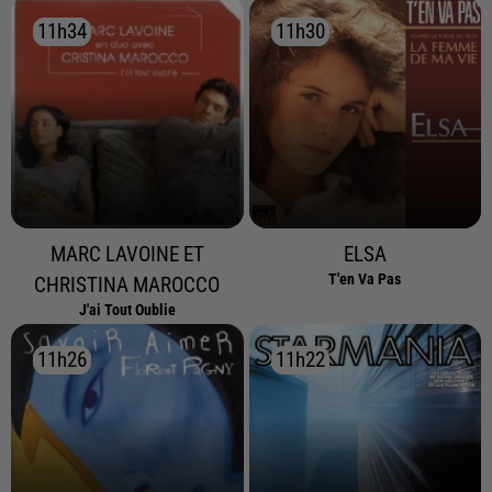
11h34
11h34
11h30
11h30
MARC LAVOINE ET
ELSA
T'en Va Pas
CHRISTINA MAROCCO
J'ai Tout Oublie
11h26
11h26
11h22
11h22