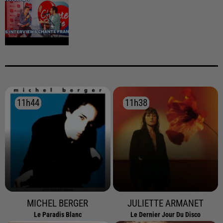
11h44
11h44
11h38
11h38
MICHEL BERGER
JULIETTE ARMANET
Le Paradis Blanc
Le Dernier Jour Du Disco