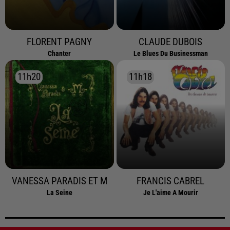
FLORENT PAGNY
CLAUDE DUBOIS
Chanter
Le Blues Du Businessman
11h20
11h20
11h18
11h18
VANESSA PARADIS ET M
FRANCIS CABREL
La Seine
Je L'aime A Mourir