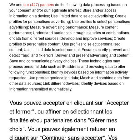
We and
our (447) partners
do the following data processing based on
your consent and/or our legitimate interest: Store and/or access
information on a device; Use limited data to select advertising; Create
profiles for personalised advertising; Use profiles to select personalised
advertising; Measure advertising performance; Measure content
performance; Understand audiences through statistics or combinations
of data from different sources; Develop and improve services; Create
profiles to personalise content; Use profiles to select personalised
content; Use limited data to select content; Ensure security, prevent and
detect fraud, and fix errors; Deliver and present advertising and content;
Save and communicate privacy choices. These technologies may
process personal data such as IP address and browsing data to offer
following functionalities: Identify devices based on information actively
requested; Use precise geolocation data; Match and combine data from
LES INTERVIEWS CHANTE
Voir plus
other data sources; Link different devices; Identify devices based on
FRANCE
information transmitted automatically.
Vous pouvez accepter en cliquant sur "Accepter
"JE SUIS À DISPOSITION DES
et fermer", ou affiner en sélectionnant les
ENFOIRÉS"
finalités et/ou partenaires dans "Gérer mes
choix". Vous pouvez également refuser en
cliquant sur "Continuer sans accepter". Vos