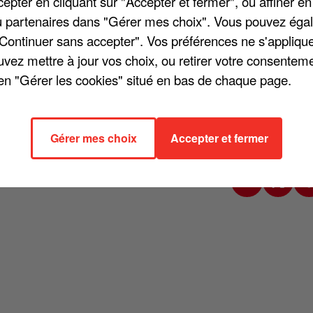
pter en cliquant sur "Accepter et fermer", ou affiner en
/ou partenaires dans "Gérer mes choix". Vous pouvez éga
"Continuer sans accepter". Vos préférences ne s'appliqu
uvez mettre à jour vos choix, ou retirer votre consenteme
en "Gérer les cookies" situé en bas de chaque page.
 il y a peu sur ce qui avait poussé l'artiste à annuler son entrée dans
ition. Amir a expliqué : « Mon poignet s'est cassé en mille morceaux.
n m'a dit que c'était impossible, que le risque était trop élevé, donc
Gérer mes choix
Accepter et fermer
nc préféré privilégier sa santé et laisser tomber cette aventure. Mais