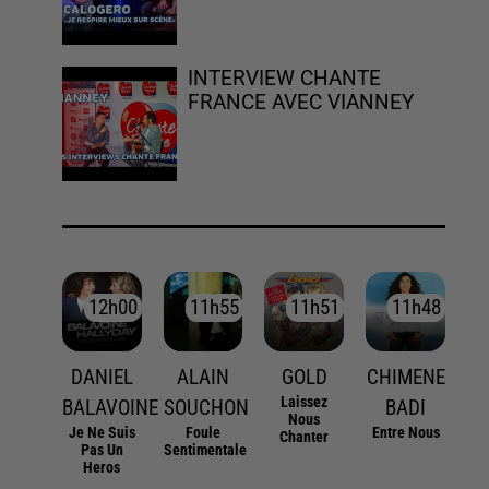
INTERVIEW CHANTE
FRANCE AVEC VIANNEY
12h00
12h00
11h55
11h55
11h51
11h51
11h48
11h48
DANIEL
ALAIN
GOLD
CHIMENE
Laissez
BALAVOINE
SOUCHON
BADI
Nous
Je Ne Suis
Foule
Entre Nous
Chanter
Pas Un
Sentimentale
Heros