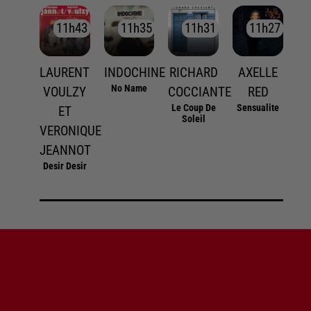
11h43
11h43
11h35
11h35
11h31
11h31
11h27
11h27
LAURENT
INDOCHINE
RICHARD
AXELLE
No Name
VOULZY
COCCIANTE
RED
Le Coup De
Sensualite
ET
Soleil
VERONIQUE
JEANNOT
Desir Desir