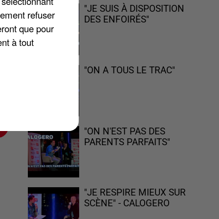
 sélectionnant
"JE SUIS À DISPOSITION
lement refuser
DES ENFOIRÉS"
eront que pour
nt à tout
"ON A TOUS LE TRAC"
"ON N'EST PAS DES
PARENTS PARFAITS"
"JE RESPIRE MIEUX SUR
SCÈNE" - CALOGERO