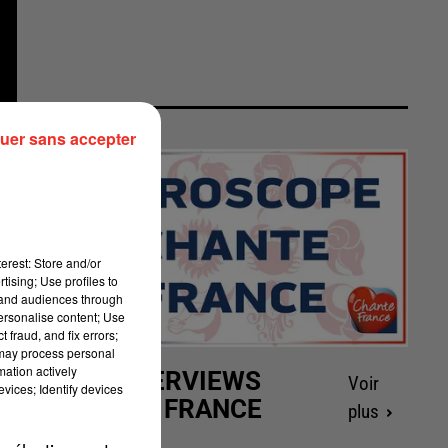
uer sans accepter
erest: Store and/or
tising; Use profiles to
tand audiences through
personalise content; Use
 fraud, and fix errors;
 may process personal
mation actively
LES INTERVIEWS
Voir
vices; Identify devices
CHANTE FRANCE
plus