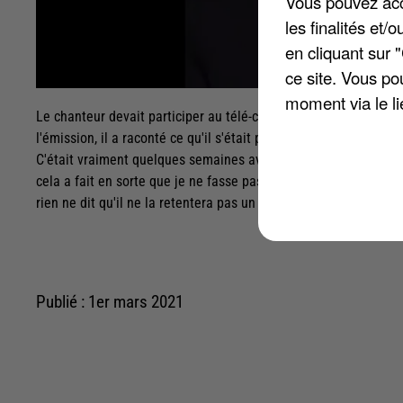
Vous pouvez acce
les finalités et
en cliquant sur 
ce site. Vous po
moment via le li
Le chanteur devait participer au télé-crochet en 2019. Interrogé
l'émission, il a raconté ce qu'il s'était passé durant une répét
C'était vraiment quelques semaines avant le début, et le médeci
cela a fait en sorte que je ne fasse pas l'émission ». Amir a do
rien ne dit qu'il ne la retentera pas un jour...
Publié : 1er mars 2021