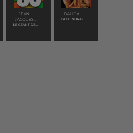
JEAN
DALIDA
JACQUES
J'ATTENDRAI
LE GEANT DE
LAFON
PAPIER