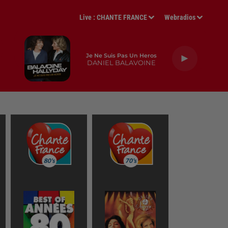
Live :
CHANTE FRANCE
Webradios
Je Ne Suis Pas Un Heros
DANIEL BALAVOINE