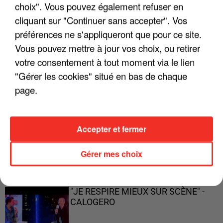
ENFOIRÉS"
choix". Vous pouvez également refuser en
cliquant sur "Continuer sans accepter". Vos
préférences ne s'appliqueront que pour ce site.
Vous pouvez mettre à jour vos choix, ou retirer
"ON A TOUS LE TRAC"
votre consentement à tout moment via le lien
"Gérer les cookies" situé en bas de chaque
page.
"ON N'EST PAS DES PARENTS
Accepter et fermer
PARFAITS"
Gérer mes choix
"JE RESPIRE MIEUX SUR SCÈNE" -
CALOGERO