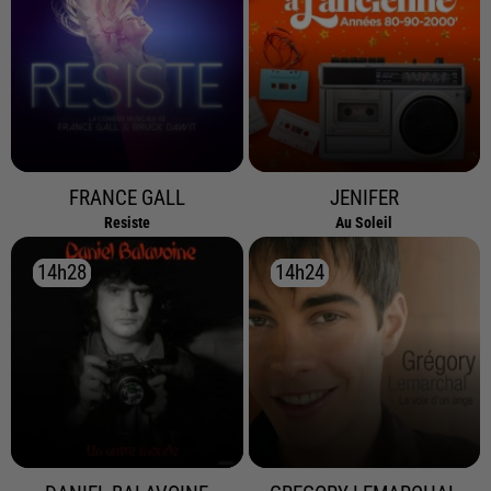
FRANCE GALL
JENIFER
Resiste
Au Soleil
14h28
14h28
14h24
14h24