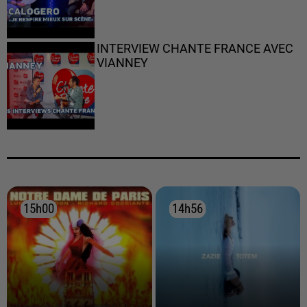
INTERVIEW CHANTE FRANCE AVEC
VIANNEY
15h00
15h00
14h56
14h56