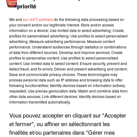
priorité
We and
our (447) partners
do the following data processing based on
your consent and/or our legitimate interest: Store and/or access
information on a device; Use limited data to select advertising; Create
profiles for personalised advertising; Use profiles to select personalised
advertising; Measure advertising performance; Measure content
performance; Understand audiences through statistics or combinations
of data from different sources; Develop and improve services; Create
profiles to personalise content; Use profiles to select personalised
content; Use limited data to select content; Ensure security, prevent and
detect fraud, and fix errors; Deliver and present advertising and content;
Save and communicate privacy choices. These technologies may
process personal data such as IP address and browsing data to offer
following functionalities: Identify devices based on information actively
requested; Use precise geolocation data; Match and combine data from
other data sources; Link different devices; Identify devices based on
information transmitted automatically.
LES INTERVIEWS CHANTE
Voir plus
Vous pouvez accepter en cliquant sur "Accepter
FRANCE
et fermer", ou affiner en sélectionnant les
finalités et/ou partenaires dans "Gérer mes
"JE SUIS À DISPOSITION DES