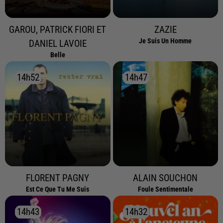
GAROU, PATRICK FIORI ET
ZAZIE
Je Suis Un Homme
DANIEL LAVOIE
Belle
14h52
14h52
14h47
14h47
FLORENT PAGNY
ALAIN SOUCHON
Est Ce Que Tu Me Suis
Foule Sentimentale
14h43
14h43
14h32
14h32