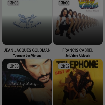
13h03
13h03
13h00
13h00
JEAN JACQUES GOLDMAN
FRANCIS CABREL
Tournent Les Violons
Je L'aime A Mourir
12h56
12h56
12h52
12h52