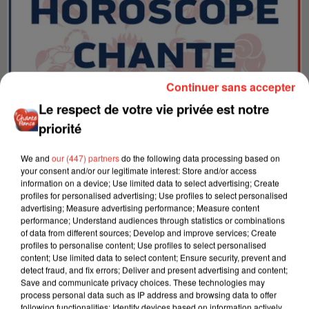
Continuer sans accepter
Le respect de votre vie privée est notre
priorité
We and
our (447) partners
do the following data processing based on
LES INTERVIEWS CHANTE
Voir plus
your consent and/or our legitimate interest: Store and/or access
FRANCE
information on a device; Use limited data to select advertising; Create
profiles for personalised advertising; Use profiles to select personalised
advertising; Measure advertising performance; Measure content
"JE SUIS À DISPOSITION DES
performance; Understand audiences through statistics or combinations
of data from different sources; Develop and improve services; Create
ENFOIRÉS"
profiles to personalise content; Use profiles to select personalised
content; Use limited data to select content; Ensure security, prevent and
detect fraud, and fix errors; Deliver and present advertising and content;
Save and communicate privacy choices. These technologies may
process personal data such as IP address and browsing data to offer
following functionalities: Identify devices based on information actively