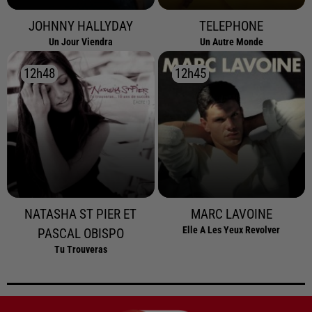
JOHNNY HALLYDAY
TELEPHONE
Un Jour Viendra
Un Autre Monde
12h48
12h48
12h45
12h45
NATASHA ST PIER ET
MARC LAVOINE
Elle A Les Yeux Revolver
PASCAL OBISPO
Tu Trouveras