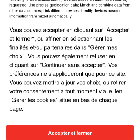
"ON A TOUS LE TRAC"
requested; Use precise geolocation data; Match and combine data from
other data sources; Link different devices; Identify devices based on
information transmitted automatically.
Vous pouvez accepter en cliquant sur "Accepter
et fermer", ou affiner en sélectionnant les
"ON N'EST PAS DES PARENTS
finalités et/ou partenaires dans "Gérer mes
PARFAITS"
choix". Vous pouvez également refuser en
cliquant sur "Continuer sans accepter". Vos
préférences ne s'appliqueront que pour ce site.
Vous pouvez mettre à jour vos choix, ou retirer
"JE RESPIRE MIEUX SUR SCÈNE" -
votre consentement à tout moment via le lien
CALOGERO
"Gérer les cookies" situé en bas de chaque
page.
INTERVIEW CHANTE FRANCE AVEC
Accepter et fermer
VIANNEY