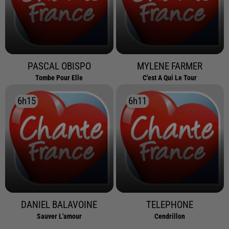
PASCAL OBISPO
MYLENE FARMER
Tombe Pour Elle
C'est A Qui Le Tour
6h15
6h15
6h11
6h11
DANIEL BALAVOINE
TELEPHONE
Sauver L'amour
Cendrillon