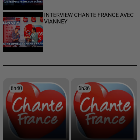
INTERVIEW CHANTE FRANCE AVEC
VIANNEY
6h40
6h40
6h36
6h36