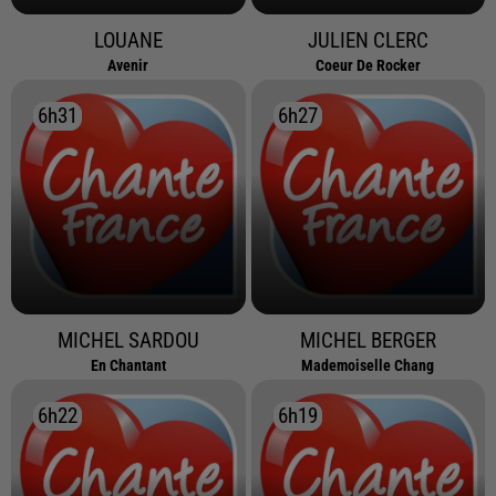
LOUANE
JULIEN CLERC
Avenir
Coeur De Rocker
6h31
6h31
6h27
6h27
MICHEL SARDOU
MICHEL BERGER
En Chantant
Mademoiselle Chang
6h22
6h22
6h19
6h19