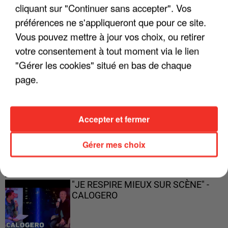
cliquant sur "Continuer sans accepter". Vos
préférences ne s'appliqueront que pour ce site.
Vous pouvez mettre à jour vos choix, ou retirer
votre consentement à tout moment via le lien
"ON A TOUS LE TRAC"
"Gérer les cookies" situé en bas de chaque
page.
"ON N'EST PAS DES PARENTS
Accepter et fermer
PARFAITS"
Gérer mes choix
"JE RESPIRE MIEUX SUR SCÈNE" -
CALOGERO