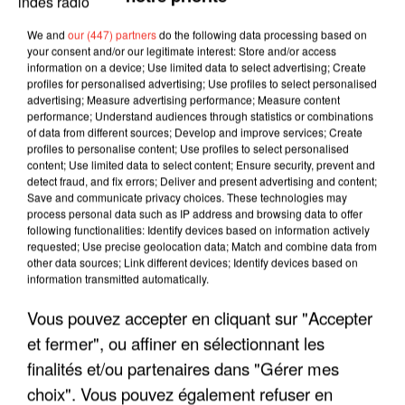
We and
our (447) partners
do the following data processing based on
your consent and/or our legitimate interest: Store and/or access
information on a device; Use limited data to select advertising; Create
profiles for personalised advertising; Use profiles to select personalised
advertising; Measure advertising performance; Measure content
performance; Understand audiences through statistics or combinations
of data from different sources; Develop and improve services; Create
profiles to personalise content; Use profiles to select personalised
content; Use limited data to select content; Ensure security, prevent and
detect fraud, and fix errors; Deliver and present advertising and content;
Save and communicate privacy choices. These technologies may
process personal data such as IP address and browsing data to offer
following functionalities: Identify devices based on information actively
requested; Use precise geolocation data; Match and combine data from
other data sources; Link different devices; Identify devices based on
information transmitted automatically.
LES INTERVIEWS CHANTE
Voir plus
Vous pouvez accepter en cliquant sur "Accepter
FRANCE
et fermer", ou affiner en sélectionnant les
finalités et/ou partenaires dans "Gérer mes
"JE SUIS À DISPOSITION DES
choix". Vous pouvez également refuser en
ENFOIRÉS"