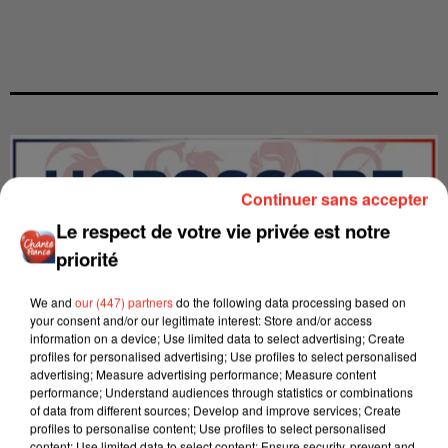
Continuer sans accepter
Le respect de votre vie privée est notre
priorité
We and
our (447) partners
do the following data processing based on
your consent and/or our legitimate interest: Store and/or access
information on a device; Use limited data to select advertising; Create
profiles for personalised advertising; Use profiles to select personalised
advertising; Measure advertising performance; Measure content
performance; Understand audiences through statistics or combinations
LES INTERVIEWS CHANTE
of data from different sources; Develop and improve services; Create
Voir plus
profiles to personalise content; Use profiles to select personalised
FRANCE
content; Use limited data to select content; Ensure security, prevent and