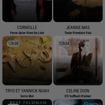
CORNEILLE
JEANNE MAS
Parce Qu'on Vient De Loin
Toute Premiere Fois
12h38
12h38
12h34
12h34
TRYO ET YANNICK NOAH
CELINE DION
Serre Moi
S'il Suffisait D'aimer