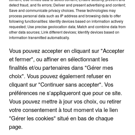
detect fraud, and fix errors; Deliver and present advertising and content;
Save and communicate privacy choices. These technologies may
"JE SUIS À DISPOSITION DES
process personal data such as IP address and browsing data to offer
ENFOIRÉS"
following functionalities: Identify devices based on information actively
requested; Use precise geolocation data; Match and combine data from
other data sources; Link different devices; Identify devices based on
information transmitted automatically.
Vous pouvez accepter en cliquant sur "Accepter
"ON A TOUS LE TRAC"
et fermer", ou affiner en sélectionnant les
finalités et/ou partenaires dans "Gérer mes
choix". Vous pouvez également refuser en
cliquant sur "Continuer sans accepter". Vos
préférences ne s'appliqueront que pour ce site.
"ON N'EST PAS DES PARENTS
PARFAITS"
Vous pouvez mettre à jour vos choix, ou retirer
votre consentement à tout moment via le lien
"Gérer les cookies" situé en bas de chaque
page.
"JE RESPIRE MIEUX SUR SCÈNE" -