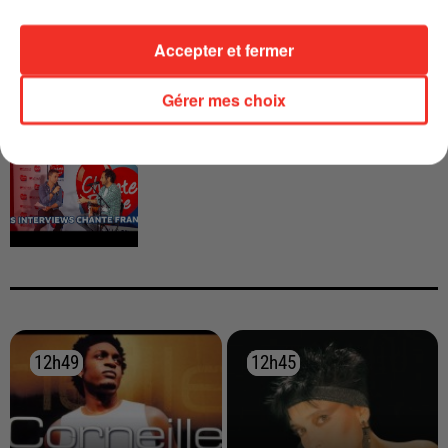
CALOGERO
Accepter et fermer
Gérer mes choix
INTERVIEW CHANTE FRANCE AVEC
VIANNEY
12h49
12h49
12h45
12h45