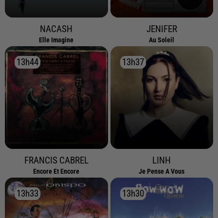
NACASH
JENIFER
Elle Imagine
Au Soleil
13h44
13h44
13h37
13h37
FRANCIS CABREL
LINH
Encore Et Encore
Je Pense A Vous
13h33
13h33
13h30
13h30