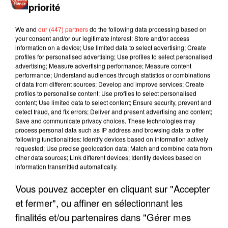
priorité
We and
our (447) partners
do the following data processing based on
your consent and/or our legitimate interest: Store and/or access
information on a device; Use limited data to select advertising; Create
profiles for personalised advertising; Use profiles to select personalised
advertising; Measure advertising performance; Measure content
performance; Understand audiences through statistics or combinations
of data from different sources; Develop and improve services; Create
profiles to personalise content; Use profiles to select personalised
content; Use limited data to select content; Ensure security, prevent and
detect fraud, and fix errors; Deliver and present advertising and content;
Save and communicate privacy choices. These technologies may
process personal data such as IP address and browsing data to offer
following functionalities: Identify devices based on information actively
requested; Use precise geolocation data; Match and combine data from
other data sources; Link different devices; Identify devices based on
information transmitted automatically.
LES INTERVIEWS CHANTE
Voir plus
Vous pouvez accepter en cliquant sur "Accepter
FRANCE
et fermer", ou affiner en sélectionnant les
finalités et/ou partenaires dans "Gérer mes
"JE SUIS À DISPOSITION DES