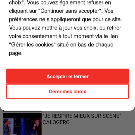
choix". Vous pouvez également refuser en
ENFOIRÉS"
cliquant sur "Continuer sans accepter". Vos
préférences ne s'appliqueront que pour ce site.
Vous pouvez mettre à jour vos choix, ou retirer
votre consentement à tout moment via le lien
"ON A TOUS LE TRAC"
"Gérer les cookies" situé en bas de chaque
page.
Accepter et fermer
"ON N'EST PAS DES PARENTS
PARFAITS"
Gérer mes choix
"JE RESPIRE MIEUX SUR SCÈNE" -
CALOGERO