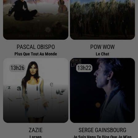
PASCAL OBISPO
POW WOW
Plus Que Tout Au Monde
Le Chat
13h26
13h26
13h22
13h22
ZAZIE
SERGE GAINSBOURG
Larsen
Je Suis Venu Te Dire Que Je M'en