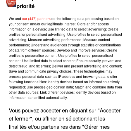
priorité
We and
our (447) partners
do the following data processing based on
your consent and/or our legitimate interest: Store and/or access
information on a device; Use limited data to select advertising; Create
profiles for personalised advertising; Use profiles to select personalised
advertising; Measure advertising performance; Measure content
performance; Understand audiences through statistics or combinations
of data from different sources; Develop and improve services; Create
profiles to personalise content; Use profiles to select personalised
content; Use limited data to select content; Ensure security, prevent and
detect fraud, and fix errors; Deliver and present advertising and content;
Save and communicate privacy choices. These technologies may
process personal data such as IP address and browsing data to offer
following functionalities: Identify devices based on information actively
requested; Use precise geolocation data; Match and combine data from
other data sources; Link different devices; Identify devices based on
information transmitted automatically.
LES INTERVIEWS CHANTE
Voir plus
Vous pouvez accepter en cliquant sur "Accepter
FRANCE
et fermer", ou affiner en sélectionnant les
finalités et/ou partenaires dans "Gérer mes
"JE SUIS À DISPOSITION DES