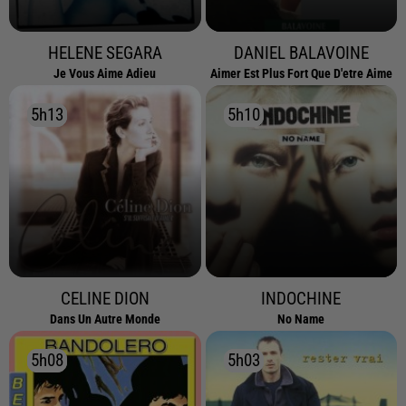
HELENE SEGARA
DANIEL BALAVOINE
Je Vous Aime Adieu
Aimer Est Plus Fort Que D'etre Aime
5h13
5h13
5h10
5h10
CELINE DION
INDOCHINE
Dans Un Autre Monde
No Name
5h08
5h08
5h03
5h03