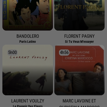
BANDOLERO
FLORENT PAGNY
Paris Latino
Si Tu Veux M'essayer
5h00
5h00
4h56
4h56
LAURENT VOULZY
MARC LAVOINE ET
Le Pouvoir Des Fleurs