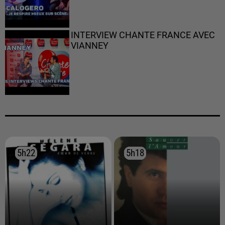
INTERVIEW CHANTE FRANCE AVEC
VIANNEY
5h22
5h22
5h18
5h18