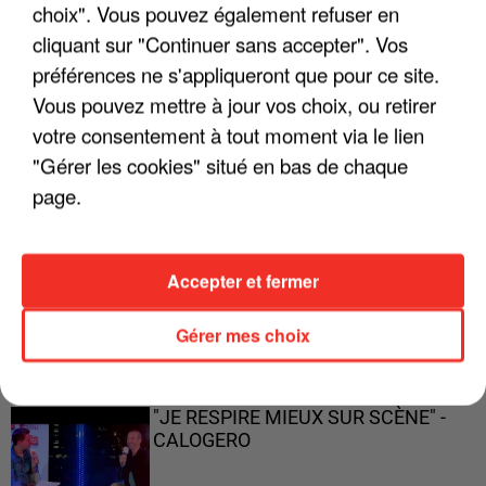
ENFOIRÉS"
choix". Vous pouvez également refuser en
cliquant sur "Continuer sans accepter". Vos
préférences ne s'appliqueront que pour ce site.
Vous pouvez mettre à jour vos choix, ou retirer
"ON A TOUS LE TRAC"
votre consentement à tout moment via le lien
"Gérer les cookies" situé en bas de chaque
page.
"ON N'EST PAS DES PARENTS
Accepter et fermer
PARFAITS"
Gérer mes choix
"JE RESPIRE MIEUX SUR SCÈNE" -
CALOGERO