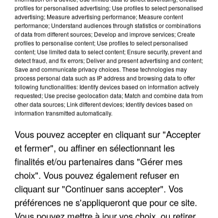
profiles for personalised advertising; Use profiles to select personalised
advertising; Measure advertising performance; Measure content
performance; Understand audiences through statistics or combinations
of data from different sources; Develop and improve services; Create
profiles to personalise content; Use profiles to select personalised
content; Use limited data to select content; Ensure security, prevent and
detect fraud, and fix errors; Deliver and present advertising and content;
Save and communicate privacy choices. These technologies may
LES INTERVIEWS CHANTE
Voir plus
process personal data such as IP address and browsing data to offer
FRANCE
following functionalities: Identify devices based on information actively
requested; Use precise geolocation data; Match and combine data from
other data sources; Link different devices; Identify devices based on
"JE SUIS À DISPOSITION DES
information transmitted automatically.
ENFOIRÉS"
Vous pouvez accepter en cliquant sur "Accepter
et fermer", ou affiner en sélectionnant les
finalités et/ou partenaires dans "Gérer mes
choix". Vous pouvez également refuser en
"ON A TOUS LE TRAC"
cliquant sur "Continuer sans accepter". Vos
préférences ne s'appliqueront que pour ce site.
Vous pouvez mettre à jour vos choix, ou retirer