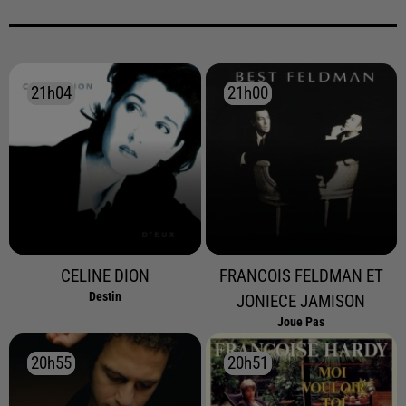
21h04
21h04
21h00
21h00
CELINE DION
FRANCOIS FELDMAN ET
Destin
JONIECE JAMISON
Joue Pas
20h55
20h55
20h51
20h51