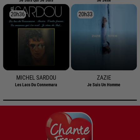
Je Sais Qui Je Suis
3e Sexe
20h36
20h36
20h33
20h33
MICHEL SARDOU
ZAZIE
Les Lacs Du Connemara
Je Suis Un Homme