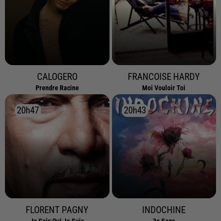
CALOGERO
FRANCOISE HARDY
Prendre Racine
Moi Vouloir Toi
20h47
20h47
20h43
20h43
FLORENT PAGNY
INDOCHINE