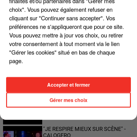
finalités et/ou partenaires dans "Gérer mes
"JE SUIS À DISPOSITION DES
choix". Vous pouvez également refuser en
ENFOIRÉS"
cliquant sur "Continuer sans accepter". Vos
préférences ne s'appliqueront que pour ce site.
Vous pouvez mettre à jour vos choix, ou retirer
votre consentement à tout moment via le lien
"ON A TOUS LE TRAC"
"Gérer les cookies" situé en bas de chaque
page.
Accepter et fermer
"ON N'EST PAS DES PARENTS
PARFAITS"
Gérer mes choix
"JE RESPIRE MIEUX SUR SCÈNE" -
CALOGERO