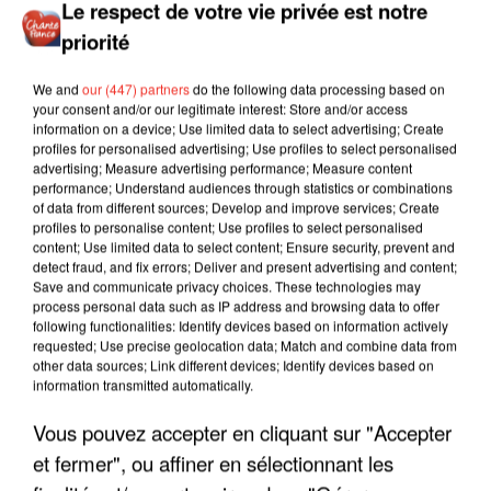
Le respect de votre vie privée est notre
priorité
We and
our (447) partners
do the following data processing based on
your consent and/or our legitimate interest: Store and/or access
information on a device; Use limited data to select advertising; Create
profiles for personalised advertising; Use profiles to select personalised
advertising; Measure advertising performance; Measure content
performance; Understand audiences through statistics or combinations
of data from different sources; Develop and improve services; Create
profiles to personalise content; Use profiles to select personalised
content; Use limited data to select content; Ensure security, prevent and
detect fraud, and fix errors; Deliver and present advertising and content;
Save and communicate privacy choices. These technologies may
process personal data such as IP address and browsing data to offer
following functionalities: Identify devices based on information actively
requested; Use precise geolocation data; Match and combine data from
other data sources; Link different devices; Identify devices based on
information transmitted automatically.
LES INTERVIEWS CHANTE
Voir plus
Vous pouvez accepter en cliquant sur "Accepter
FRANCE
et fermer", ou affiner en sélectionnant les