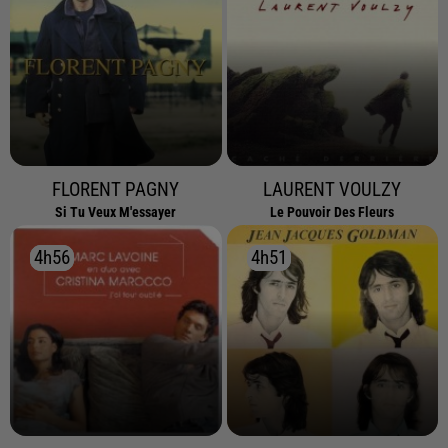
FLORENT PAGNY
LAURENT VOULZY
Si Tu Veux M'essayer
Le Pouvoir Des Fleurs
4h56
4h56
4h51
4h51