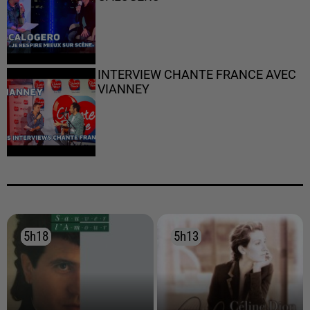
INTERVIEW CHANTE FRANCE AVEC
VIANNEY
5h18
5h18
5h13
5h13