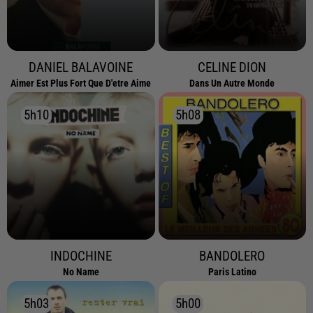
DANIEL BALAVOINE
CELINE DION
Aimer Est Plus Fort Que D'etre Aime
Dans Un Autre Monde
5h10
5h10
5h08
5h08
INDOCHINE
BANDOLERO
No Name
Paris Latino
5h03
5h03
5h00
5h00