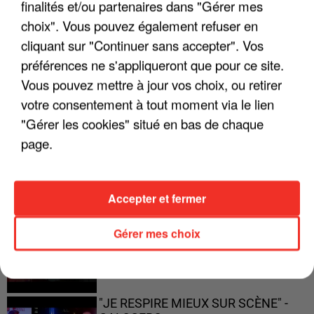
finalités et/ou partenaires dans "Gérer mes
choix". Vous pouvez également refuser en
"JE SUIS À DISPOSITION DES
ENFOIRÉS"
cliquant sur "Continuer sans accepter". Vos
préférences ne s'appliqueront que pour ce site.
Vous pouvez mettre à jour vos choix, ou retirer
votre consentement à tout moment via le lien
"ON A TOUS LE TRAC"
"Gérer les cookies" situé en bas de chaque
page.
Accepter et fermer
"ON N'EST PAS DES PARENTS
PARFAITS"
Gérer mes choix
"JE RESPIRE MIEUX SUR SCÈNE" -