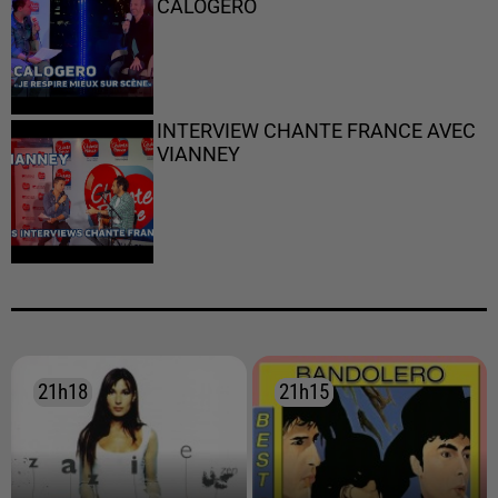
CALOGERO
INTERVIEW CHANTE FRANCE AVEC
VIANNEY
21h18
21h18
21h15
21h15