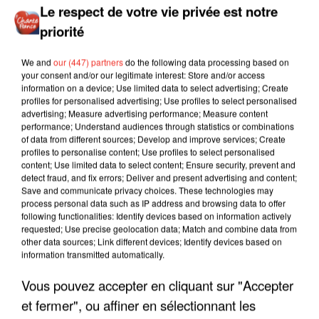
Le respect de votre vie privée est notre
priorité
We and
our (447) partners
do the following data processing based on
your consent and/or our legitimate interest: Store and/or access
information on a device; Use limited data to select advertising; Create
profiles for personalised advertising; Use profiles to select personalised
advertising; Measure advertising performance; Measure content
performance; Understand audiences through statistics or combinations
of data from different sources; Develop and improve services; Create
profiles to personalise content; Use profiles to select personalised
content; Use limited data to select content; Ensure security, prevent and
detect fraud, and fix errors; Deliver and present advertising and content;
Save and communicate privacy choices. These technologies may
process personal data such as IP address and browsing data to offer
following functionalities: Identify devices based on information actively
requested; Use precise geolocation data; Match and combine data from
other data sources; Link different devices; Identify devices based on
information transmitted automatically.
LES INTERVIEWS CHANTE
Vous pouvez accepter en cliquant sur "Accepter
Voir plus
FRANCE
et fermer", ou affiner en sélectionnant les