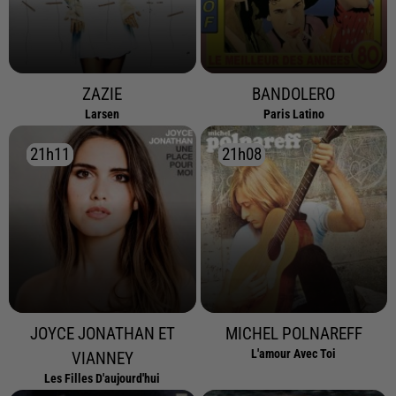
ZAZIE
BANDOLERO
Larsen
Paris Latino
21h11
21h11
21h08
21h08
JOYCE JONATHAN ET
MICHEL POLNAREFF
L'amour Avec Toi
VIANNEY
Les Filles D'aujourd'hui