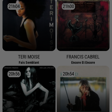
21h04
21h04
21h00
21h00
TERI MOISE
FRANCIS CABREL
Fais Semblant
Encore Et Encore
20h56
20h56
20h54
20h54