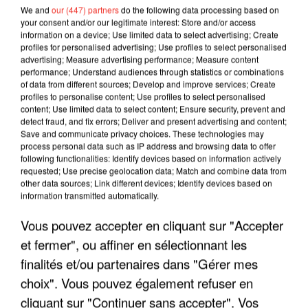
We and
our (447) partners
do the following data processing based on
your consent and/or our legitimate interest: Store and/or access
information on a device; Use limited data to select advertising; Create
profiles for personalised advertising; Use profiles to select personalised
advertising; Measure advertising performance; Measure content
performance; Understand audiences through statistics or combinations
of data from different sources; Develop and improve services; Create
profiles to personalise content; Use profiles to select personalised
content; Use limited data to select content; Ensure security, prevent and
detect fraud, and fix errors; Deliver and present advertising and content;
Save and communicate privacy choices. These technologies may
process personal data such as IP address and browsing data to offer
following functionalities: Identify devices based on information actively
requested; Use precise geolocation data; Match and combine data from
other data sources; Link different devices; Identify devices based on
LES INTERVIEWS CHANTE
Voir plus
information transmitted automatically.
FRANCE
Vous pouvez accepter en cliquant sur "Accepter
et fermer", ou affiner en sélectionnant les
"JE SUIS À DISPOSITION DES
finalités et/ou partenaires dans "Gérer mes
ENFOIRÉS"
choix". Vous pouvez également refuser en
cliquant sur "Continuer sans accepter". Vos