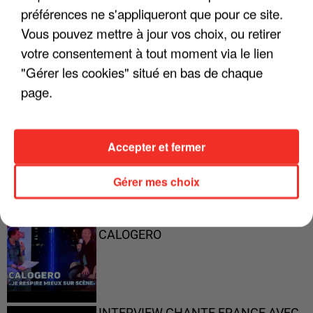
préférences ne s'appliqueront que pour ce site.
Vous pouvez mettre à jour vos choix, ou retirer
"ON A TOUS LE TRAC"
votre consentement à tout moment via le lien
"Gérer les cookies" situé en bas de chaque
page.
"ON N'EST PAS DES PARENTS
PARFAITS"
Accepter et fermer
Gérer mes choix
"JE RESPIRE MIEUX SUR SCÈNE" -
CALOGERO