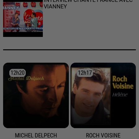
INTERVIEW CHANTE FRANCE AVEC
VIANNEY
12h20
12h20
12h17
12h17
MICHEL DELPECH
ROCH VOISINE