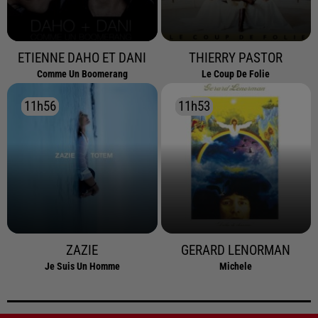
ETIENNE DAHO ET DANI
THIERRY PASTOR
Comme Un Boomerang
Le Coup De Folie
11h56
11h56
11h53
11h53
ZAZIE
GERARD LENORMAN
Je Suis Un Homme
Michele