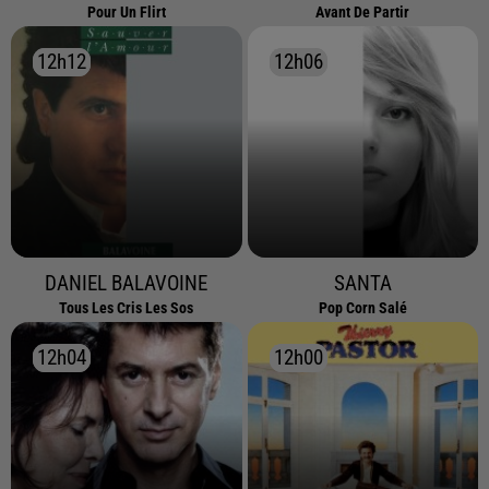
Pour Un Flirt
Avant De Partir
12h12
12h12
12h06
12h06
DANIEL BALAVOINE
SANTA
Tous Les Cris Les Sos
Pop Corn Salé
12h04
12h04
12h00
12h00