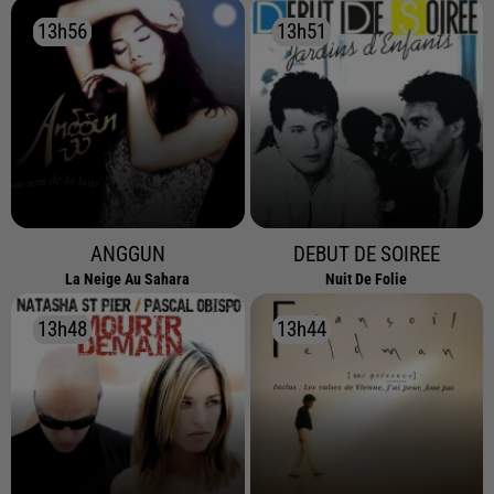
13h56
13h56
13h51
13h51
ANGGUN
DEBUT DE SOIREE
La Neige Au Sahara
Nuit De Folie
13h48
13h48
13h44
13h44