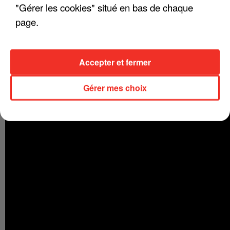
"Gérer les cookies" situé en bas de chaque
page.
LA DERNIÈRE DANSE, MASHUP BOB
MARLEY - QUATRIÈME EXTRAIT DE
L'ALBUM « LA VIE D'ARTISTE »
Accepter et fermer
Gérer mes choix