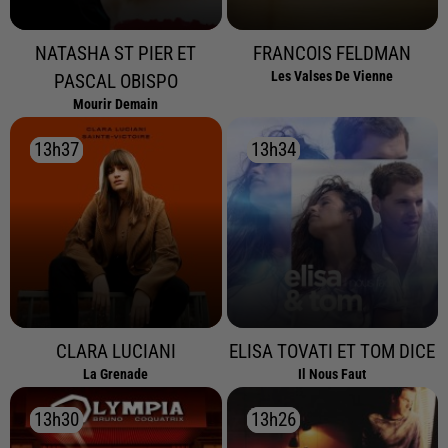
NATASHA ST PIER ET
FRANCOIS FELDMAN
Les Valses De Vienne
PASCAL OBISPO
Mourir Demain
13h37
13h37
13h34
13h34
CLARA LUCIANI
ELISA TOVATI ET TOM DICE
La Grenade
Il Nous Faut
13h30
13h30
13h26
13h26