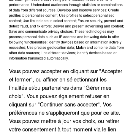
performance; Understand audiences through statistics or combinations
CASTING - TROISIÈME EXTRAIT DE
of data from different sources; Develop and improve services; Create
profiles to personalise content; Use profiles to select personalised
L'ALBUM « LA VIE D'ARTISTE »
content; Use limited data to select content; Ensure security, prevent and
detect fraud, and fix errors; Deliver and present advertising and content;
Save and communicate privacy choices. These technologies may
process personal data such as IP address and browsing data to offer
following functionalities: Identify devices based on information actively
requested; Use precise geolocation data; Match and combine data from
other data sources; Link different devices; Identify devices based on
information transmitted automatically.
Vous pouvez accepter en cliquant sur "Accepter
et fermer", ou affiner en sélectionnant les
finalités et/ou partenaires dans "Gérer mes
choix". Vous pouvez également refuser en
cliquant sur "Continuer sans accepter". Vos
préférences ne s'appliqueront que pour ce site.
Vous pouvez mettre à jour vos choix, ou retirer
votre consentement à tout moment via le lien