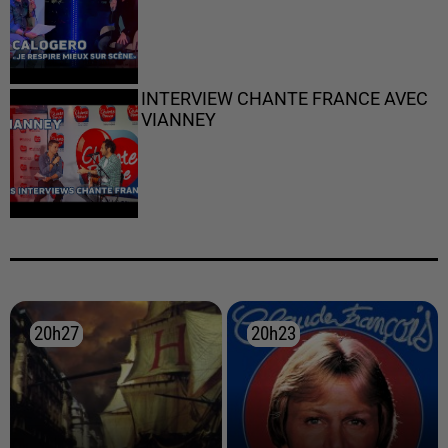
INTERVIEW CHANTE FRANCE AVEC
VIANNEY
20h27
20h27
20h23
20h23