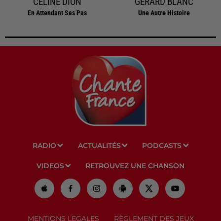
CELINE DION
GERARD BLANC
En Attendant Ses Pas
Une Autre Histoire
RADIO
ACTUALITÉS
PODCASTS
VIDEOS
RETROUVEZ UNE CHANSON
MENTIONS LEGALES
RÈGLEMENT DES JEUX