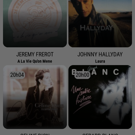
JEREMY FREROT
JOHNNY HALLYDAY
A La Vie Qu'on Mene
Laura
20h04
20h04
20h00
20h00