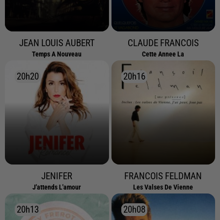
JEAN LOUIS AUBERT
CLAUDE FRANCOIS
Temps A Nouveau
Cette Annee La
20h20
20h20
20h16
20h16
JENIFER
FRANCOIS FELDMAN
J'attends L'amour
Les Valses De Vienne
20h13
20h13
20h08
20h08