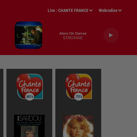
Live :
CHANTE FRANCE
Webradios
Alors On Danse
STROMAE