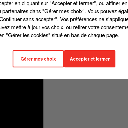
pter en cliquant sur "Accepter et fermer", ou affiner en
/ou partenaires dans "Gérer mes choix". Vous pouvez éga
"Continuer sans accepter". Vos préférences ne s'appliqu
uvez mettre à jour vos choix, ou retirer votre consenteme
m « La vie d'artiste », sorti il y a un an. Dans cette chanson qui sonne
en "Gérer les cookies" situé en bas de chaque page.
ours et scande : « Laisse-moi seul, j'suis pas d'humeur / Je suis
 J'ai beau hurler mais y'a personne pour m'aider ». Le CD sur lequel
titres et sortira le 30 octobre. Écoutez !
Gérer mes choix
Accepter et fermer