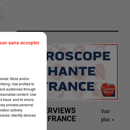
uer sans accepter
erest: Store and/or
tising; Use profiles to
tand audiences through
personalise content; Use
 fraud, and fix errors;
 may process personal
LES INTERVIEWS
mation actively
Voir
vices; Identify devices
CHANTE FRANCE
plus