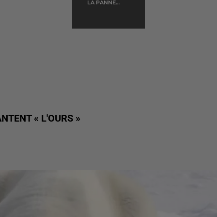
FRANKIE
LA PANNE
D'ESSENCE
JORDAN
NTENT « L'OURS »