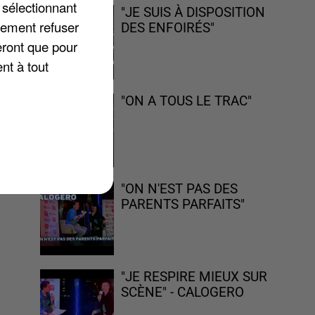
 sélectionnant
"JE SUIS À DISPOSITION
lement refuser
DES ENFOIRÉS"
eront que pour
nt à tout
"ON A TOUS LE TRAC"
"ON N'EST PAS DES
PARENTS PARFAITS"
"JE RESPIRE MIEUX SUR
SCÈNE" - CALOGERO