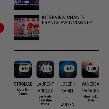
INTERVIEW CHANTE
FRANCE AVEC VIANNEY
1h19
1h19
1h15
1h15
1h12
1h12
1h08
1h08
STROMAE
LAURENT
JOSEPH
VANESSA
Alors On
VOULZY
KAMEL
PARADIS
Danse
Les Nuits
Marylin Et
ET
Sans Kim
John
JULIEN
Wilde