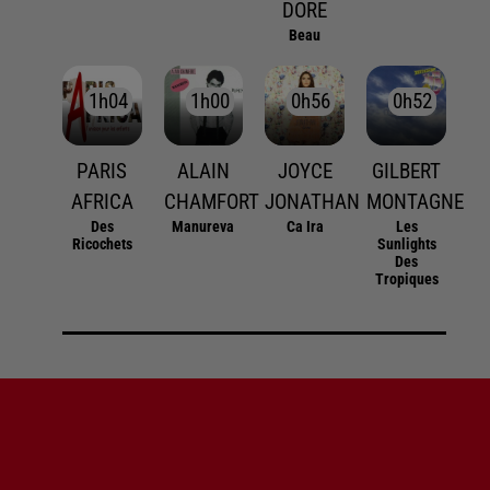
DORE
Beau
1h04
1h04
1h00
1h00
0h56
0h56
0h52
0h52
PARIS
ALAIN
JOYCE
GILBERT
AFRICA
CHAMFORT
JONATHAN
MONTAGNE
Des
Manureva
Ca Ira
Les
Ricochets
Sunlights
Des
Tropiques