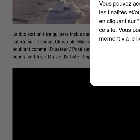
Vous pouvez acce
les finalités et
en cliquant sur 
ce site. Vous po
Le duo sort un titre qui sera inclus dans une réédition de l'albu
moment via le li
l'alerte sur le climat, Christophe Maé se met dans la peau d'un 
bouillant comme l'Equateur / Posé sur quelques mètres carrés /
figuera ce titre, « Ma vie d'artiste - Unplugged », contiendra 14 