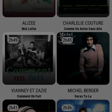
ALIZEE
CHARLELIE COUTURE
Moi Lolita
Comme Un Avion Sans Aile
2h49
2h49
2h45
2h45
VIANNEY ET ZAZIE
MICHEL BERGER
Comment On Fait
Seras Tu La
2h41
2h41
2h36
2h36