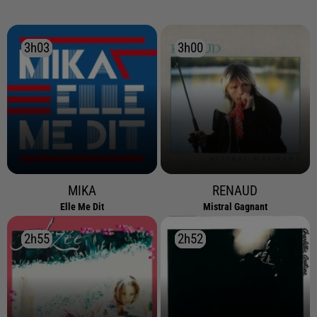
3h03
3h03
3h00
3h00
MIKA
RENAUD
Elle Me Dit
Mistral Gagnant
2h55
2h55
2h52
2h52