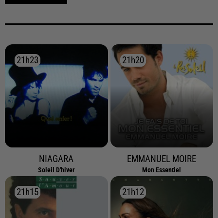
21h23
21h23
21h20
21h20
NIAGARA
EMMANUEL MOIRE
Soleil D'hiver
Mon Essentiel
21h15
21h15
21h12
21h12