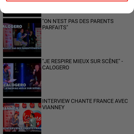
"ON N'EST PAS DES PARENTS
PARFAITS"
"JE RESPIRE MIEUX SUR SCÈNE" -
CALOGERO
INTERVIEW CHANTE FRANCE AVEC
VIANNEY