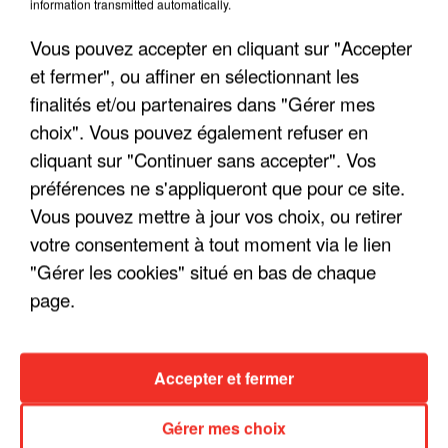
information transmitted automatically.
Vous pouvez accepter en cliquant sur "Accepter
et fermer", ou affiner en sélectionnant les
finalités et/ou partenaires dans "Gérer mes
choix". Vous pouvez également refuser en
cliquant sur "Continuer sans accepter". Vos
LES INTERVIEWS CHANTE
Voir plus
préférences ne s'appliqueront que pour ce site.
FRANCE
Vous pouvez mettre à jour vos choix, ou retirer
votre consentement à tout moment via le lien
"JE SUIS À DISPOSITION DES
"Gérer les cookies" situé en bas de chaque
ENFOIRÉS"
page.
Accepter et fermer
"ON A TOUS LE TRAC"
Gérer mes choix