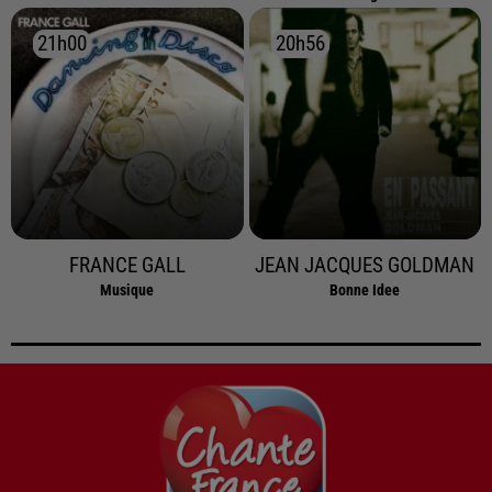
21h00
21h00
20h56
20h56
FRANCE GALL
JEAN JACQUES GOLDMAN
Musique
Bonne Idee