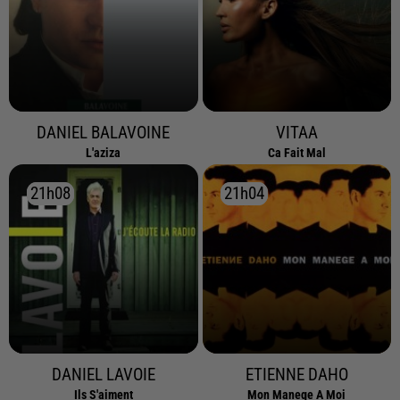
DANIEL BALAVOINE
VITAA
L'aziza
Ca Fait Mal
21h08
21h08
21h04
21h04
DANIEL LAVOIE
ETIENNE DAHO
Ils S'aiment
Mon Manege A Moi