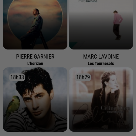
PIERRE GARNIER
MARC LAVOINE
L'horizon
Les Tournesols
18h33
18h33
18h29
18h29