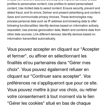
profiles to personalise content; Use profiles to select personalised
LES INTERVIEWS CHANTE
Voir plus
content; Use limited data to select content; Ensure security, prevent and
detect fraud, and fix errors; Deliver and present advertising and content;
FRANCE
Save and communicate privacy choices. These technologies may
process personal data such as IP address and browsing data to offer
following functionalities: Identify devices based on information actively
"JE SUIS À DISPOSITION DES
requested; Use precise geolocation data; Match and combine data from
ENFOIRÉS"
other data sources; Link different devices; Identify devices based on
information transmitted automatically.
Vous pouvez accepter en cliquant sur "Accepter
et fermer", ou affiner en sélectionnant les
"ON A TOUS LE TRAC"
finalités et/ou partenaires dans "Gérer mes
choix". Vous pouvez également refuser en
cliquant sur "Continuer sans accepter". Vos
préférences ne s'appliqueront que pour ce site.
Vous pouvez mettre à jour vos choix, ou retirer
"ON N'EST PAS DES PARENTS
votre consentement à tout moment via le lien
PARFAITS"
"Gérer les cookies" situé en bas de chaque