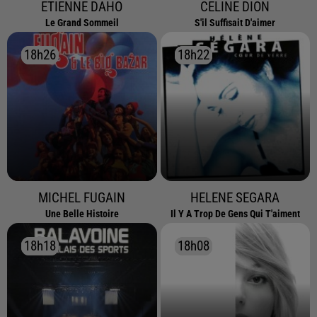
ETIENNE DAHO
CELINE DION
Le Grand Sommeil
S'il Suffisait D'aimer
18h26
18h26
18h22
18h22
MICHEL FUGAIN
HELENE SEGARA
Une Belle Histoire
Il Y A Trop De Gens Qui T'aiment
18h18
18h18
18h08
18h08