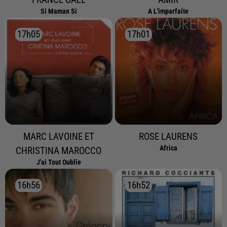
Si Maman Si
A L'imparfaite
17h05
17h05
17h01
17h01
MARC LAVOINE ET
ROSE LAURENS
Africa
CHRISTINA MAROCCO
J'ai Tout Oublie
16h56
16h56
16h52
16h52