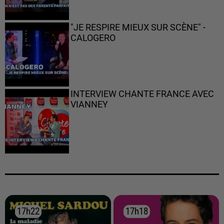
"JE RESPIRE MIEUX SUR SCÈNE" -
CALOGERO
INTERVIEW CHANTE FRANCE AVEC
VIANNEY
17h22
17h22
17h18
17h18