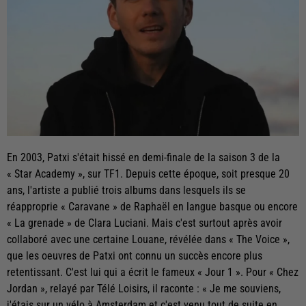
En 2003, Patxi s'était hissé en demi-finale de la saison 3 de la
« Star Academy », sur TF1. Depuis cette époque, soit presque 20
ans, l'artiste a publié trois albums dans lesquels ils se
réapproprie « Caravane » de Raphaël en langue basque ou encore
« La grenade » de Clara Luciani. Mais c'est surtout après avoir
collaboré avec une certaine Louane, révélée dans « The Voice »,
que les oeuvres de Patxi ont connu un succès encore plus
retentissant. C'est lui qui a écrit le fameux « Jour 1 ». Pour « Chez
Jordan », relayé par Télé Loisirs, il raconte : « Je me souviens,
j'étais sur un vélo à Amsterdam et c'est venu tout de suite en