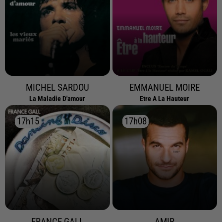
MICHEL SARDOU
EMMANUEL MOIRE
La Maladie D'amour
Etre A La Hauteur
17h15
17h15
17h08
17h08
FRANCE GALL
AMIR