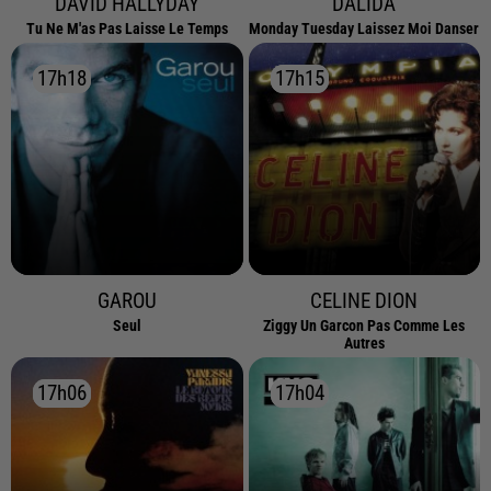
DAVID HALLYDAY
DALIDA
Tu Ne M'as Pas Laisse Le Temps
Monday Tuesday Laissez Moi Danser
17h18
17h18
17h15
17h15
GAROU
CELINE DION
Seul
Ziggy Un Garcon Pas Comme Les
Autres
17h06
17h06
17h04
17h04