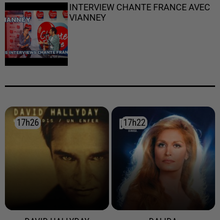
INTERVIEW CHANTE FRANCE AVEC
VIANNEY
17h26
17h26
17h22
17h22