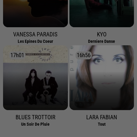
VANESSA PARADIS
KYO
Les Epines Du Coeur
Derniere Danse
17h01
17h01
16h56
16h56
BLUES TROTTOIR
LARA FABIAN
Un Soir De Pluie
Tout