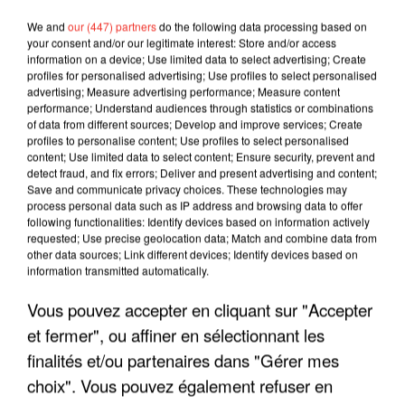
We and
our (447) partners
do the following data processing based on
your consent and/or our legitimate interest: Store and/or access
information on a device; Use limited data to select advertising; Create
profiles for personalised advertising; Use profiles to select personalised
advertising; Measure advertising performance; Measure content
performance; Understand audiences through statistics or combinations
of data from different sources; Develop and improve services; Create
profiles to personalise content; Use profiles to select personalised
content; Use limited data to select content; Ensure security, prevent and
detect fraud, and fix errors; Deliver and present advertising and content;
Save and communicate privacy choices. These technologies may
process personal data such as IP address and browsing data to offer
following functionalities: Identify devices based on information actively
requested; Use precise geolocation data; Match and combine data from
other data sources; Link different devices; Identify devices based on
LES INTERVIEWS CHANTE
Voir plus
information transmitted automatically.
FRANCE
Vous pouvez accepter en cliquant sur "Accepter
et fermer", ou affiner en sélectionnant les
"JE SUIS À DISPOSITION DES
finalités et/ou partenaires dans "Gérer mes
ENFOIRÉS"
choix". Vous pouvez également refuser en