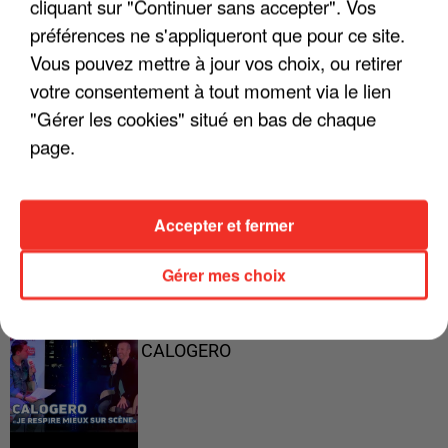
cliquant sur "Continuer sans accepter". Vos
préférences ne s'appliqueront que pour ce site.
Vous pouvez mettre à jour vos choix, ou retirer
"ON A TOUS LE TRAC"
votre consentement à tout moment via le lien
"Gérer les cookies" situé en bas de chaque
page.
"ON N'EST PAS DES PARENTS
PARFAITS"
Accepter et fermer
Gérer mes choix
"JE RESPIRE MIEUX SUR SCÈNE" -
CALOGERO