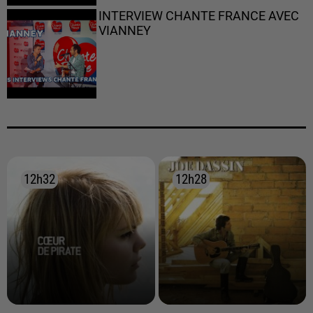
INTERVIEW CHANTE FRANCE AVEC
VIANNEY
12h32
12h32
12h28
12h28