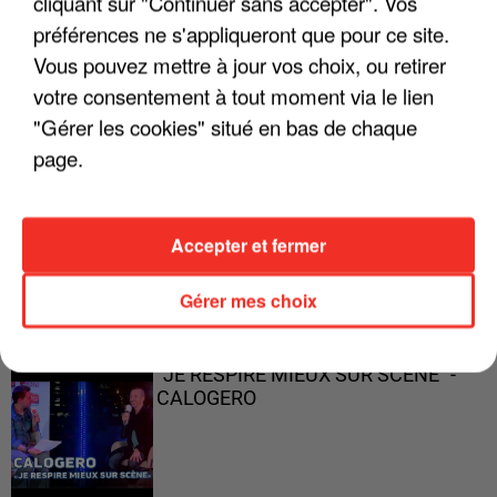
cliquant sur "Continuer sans accepter". Vos
préférences ne s'appliqueront que pour ce site.
Vous pouvez mettre à jour vos choix, ou retirer
"ON A TOUS LE TRAC"
votre consentement à tout moment via le lien
"Gérer les cookies" situé en bas de chaque
page.
"ON N'EST PAS DES PARENTS
Accepter et fermer
PARFAITS"
Gérer mes choix
"JE RESPIRE MIEUX SUR SCÈNE" -
CALOGERO