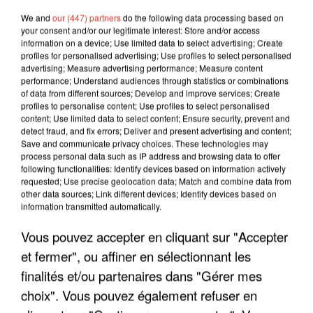
We and
our (447) partners
do the following data processing based on
your consent and/or our legitimate interest: Store and/or access
information on a device; Use limited data to select advertising; Create
profiles for personalised advertising; Use profiles to select personalised
advertising; Measure advertising performance; Measure content
performance; Understand audiences through statistics or combinations
of data from different sources; Develop and improve services; Create
profiles to personalise content; Use profiles to select personalised
content; Use limited data to select content; Ensure security, prevent and
detect fraud, and fix errors; Deliver and present advertising and content;
Save and communicate privacy choices. These technologies may
process personal data such as IP address and browsing data to offer
following functionalities: Identify devices based on information actively
requested; Use precise geolocation data; Match and combine data from
other data sources; Link different devices; Identify devices based on
information transmitted automatically.
LES INTERVIEWS CHANTE
Voir plus
FRANCE
Vous pouvez accepter en cliquant sur "Accepter
et fermer", ou affiner en sélectionnant les
"JE SUIS À DISPOSITION DES
finalités et/ou partenaires dans "Gérer mes
ENFOIRÉS"
choix". Vous pouvez également refuser en