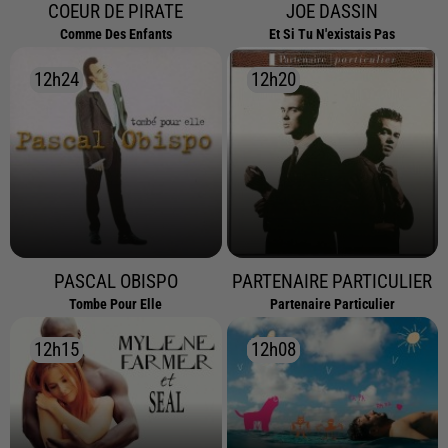
COEUR DE PIRATE
JOE DASSIN
Comme Des Enfants
Et Si Tu N'existais Pas
12h24
12h24
12h20
12h20
PASCAL OBISPO
PARTENAIRE PARTICULIER
Tombe Pour Elle
Partenaire Particulier
12h15
12h15
12h08
12h08