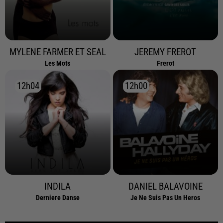
MYLENE FARMER ET SEAL
JEREMY FREROT
Les Mots
Frerot
12h04
12h04
12h00
12h00
INDILA
DANIEL BALAVOINE
Derniere Danse
Je Ne Suis Pas Un Heros