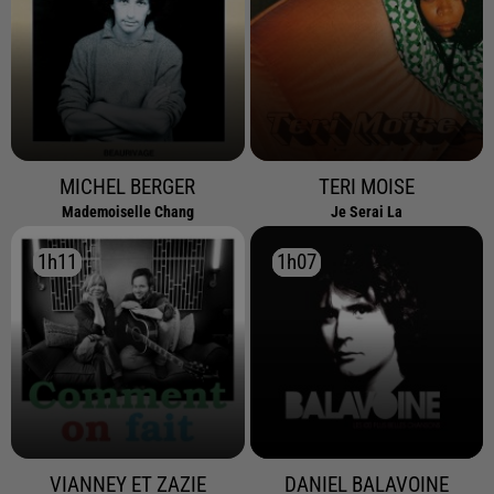
MICHEL BERGER
TERI MOISE
Mademoiselle Chang
Je Serai La
1h11
1h11
1h07
1h07
VIANNEY ET ZAZIE
DANIEL BALAVOINE