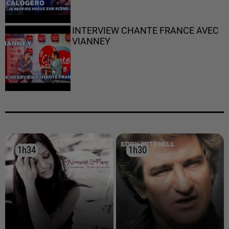
INTERVIEW CHANTE FRANCE AVEC
VIANNEY
1h34
1h34
1h30
1h30