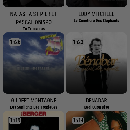
NATASHA ST PIER ET
EDDY MITCHELL
Le Cimetiere Des Elephants
PASCAL OBISPO
Tu Trouveras
1h26
1h26
1h23
1h23
GILBERT MONTAGNE
BENABAR
Les Sunlights Des Tropiques
Quoi Qu'on Dise
1h19
1h19
1h14
1h14