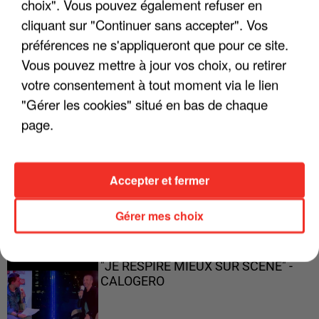
choix". Vous pouvez également refuser en
cliquant sur "Continuer sans accepter". Vos
préférences ne s'appliqueront que pour ce site.
Vous pouvez mettre à jour vos choix, ou retirer
"ON A TOUS LE TRAC"
votre consentement à tout moment via le lien
"Gérer les cookies" situé en bas de chaque
page.
"ON N'EST PAS DES PARENTS
Accepter et fermer
PARFAITS"
Gérer mes choix
"JE RESPIRE MIEUX SUR SCÈNE" -
CALOGERO