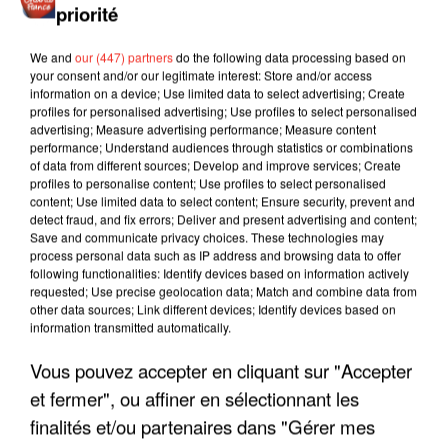
priorité
We and
our (447) partners
do the following data processing based on
your consent and/or our legitimate interest: Store and/or access
information on a device; Use limited data to select advertising; Create
profiles for personalised advertising; Use profiles to select personalised
advertising; Measure advertising performance; Measure content
performance; Understand audiences through statistics or combinations
of data from different sources; Develop and improve services; Create
profiles to personalise content; Use profiles to select personalised
content; Use limited data to select content; Ensure security, prevent and
detect fraud, and fix errors; Deliver and present advertising and content;
Save and communicate privacy choices. These technologies may
process personal data such as IP address and browsing data to offer
following functionalities: Identify devices based on information actively
requested; Use precise geolocation data; Match and combine data from
other data sources; Link different devices; Identify devices based on
information transmitted automatically.
LES INTERVIEWS CHANTE
Voir plus
FRANCE
Vous pouvez accepter en cliquant sur "Accepter
et fermer", ou affiner en sélectionnant les
"JE SUIS À DISPOSITION DES
finalités et/ou partenaires dans "Gérer mes
ENFOIRÉS"