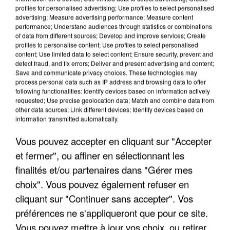
profiles for personalised advertising; Use profiles to select personalised
advertising; Measure advertising performance; Measure content
performance; Understand audiences through statistics or combinations
of data from different sources; Develop and improve services; Create
profiles to personalise content; Use profiles to select personalised
content; Use limited data to select content; Ensure security, prevent and
detect fraud, and fix errors; Deliver and present advertising and content;
Save and communicate privacy choices. These technologies may
LES INTERVIEWS CHANTE
Voir plus
process personal data such as IP address and browsing data to offer
FRANCE
following functionalities: Identify devices based on information actively
requested; Use precise geolocation data; Match and combine data from
other data sources; Link different devices; Identify devices based on
"JE SUIS À DISPOSITION DES
information transmitted automatically.
ENFOIRÉS"
Vous pouvez accepter en cliquant sur "Accepter
et fermer", ou affiner en sélectionnant les
finalités et/ou partenaires dans "Gérer mes
choix". Vous pouvez également refuser en
"ON A TOUS LE TRAC"
cliquant sur "Continuer sans accepter". Vos
préférences ne s'appliqueront que pour ce site.
Vous pouvez mettre à jour vos choix, ou retirer