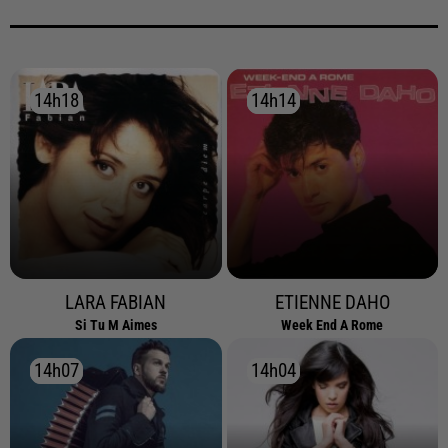
14h18
14h18
14h14
14h14
LARA FABIAN
ETIENNE DAHO
Si Tu M Aimes
Week End A Rome
14h07
14h07
14h04
14h04