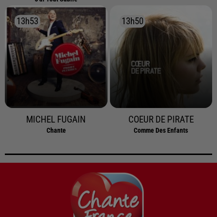
13h53
13h53
13h50
13h50
MICHEL FUGAIN
COEUR DE PIRATE
Chante
Comme Des Enfants