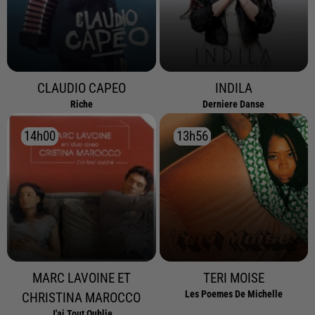
CLAUDIO CAPEO
INDILA
Riche
Derniere Danse
14h00
14h00
13h56
13h56
MARC LAVOINE ET
TERI MOISE
Les Poemes De Michelle
CHRISTINA MAROCCO
J'ai Tout Oublie