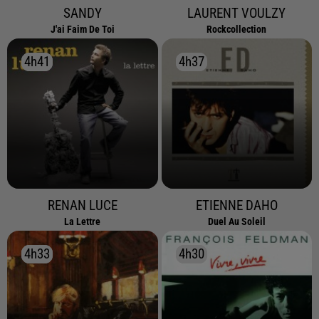
SANDY
LAURENT VOULZY
J'ai Faim De Toi
Rockcollection
4h41
4h41
4h37
4h37
RENAN LUCE
ETIENNE DAHO
La Lettre
Duel Au Soleil
4h33
4h33
4h30
4h30