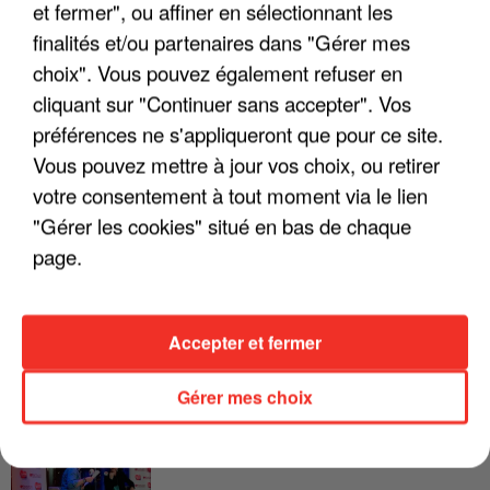
et fermer", ou affiner en sélectionnant les
finalités et/ou partenaires dans "Gérer mes
LES INTERVIEWS CHANTE
Voir plus
FRANCE
choix". Vous pouvez également refuser en
cliquant sur "Continuer sans accepter". Vos
préférences ne s'appliqueront que pour ce site.
"JE SUIS À DISPOSITION DES
ENFOIRÉS"
Vous pouvez mettre à jour vos choix, ou retirer
votre consentement à tout moment via le lien
"Gérer les cookies" situé en bas de chaque
page.
"ON A TOUS LE TRAC"
Accepter et fermer
Gérer mes choix
"ON N'EST PAS DES PARENTS
PARFAITS"