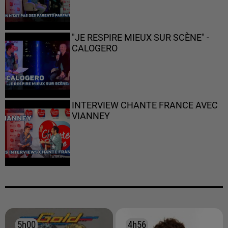
"JE RESPIRE MIEUX SUR SCÈNE" -
CALOGERO
INTERVIEW CHANTE FRANCE AVEC
VIANNEY
5h00
5h00
4h56
4h56