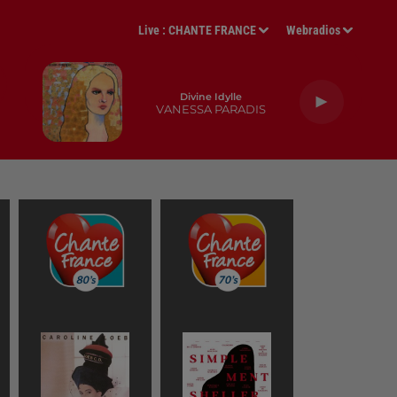
Live :
CHANTE FRANCE
Webradios
Divine Idylle
VANESSA PARADIS