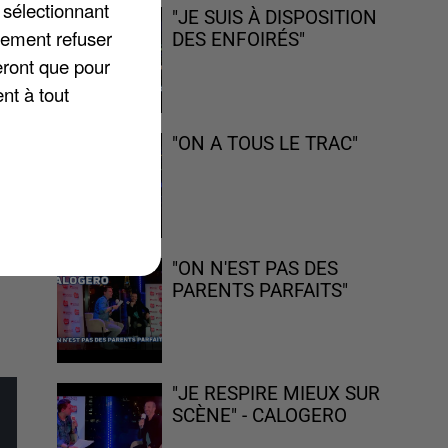
 sélectionnant
"JE SUIS À DISPOSITION
lement refuser
DES ENFOIRÉS"
eront que pour
nt à tout
"ON A TOUS LE TRAC"
16
"ON N'EST PAS DES
PARENTS PARFAITS"
"JE RESPIRE MIEUX SUR
SCÈNE" - CALOGERO