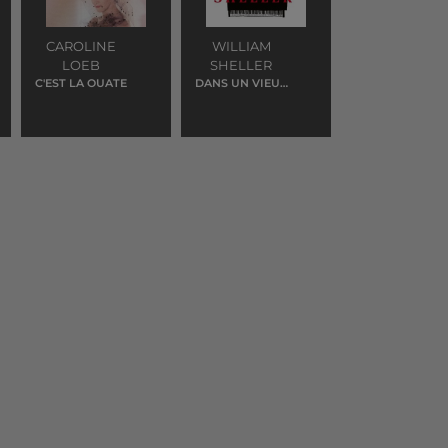
CAROLINE
WILLIAM
LOEB
SHELLER
C'EST LA OUATE
DANS UN VIEUX
ROCK'N'ROLL