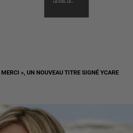
LE CIEL LE
SOLEIL ET LA
MER
 MERCI », UN NOUVEAU TITRE SIGNÉ YCARE