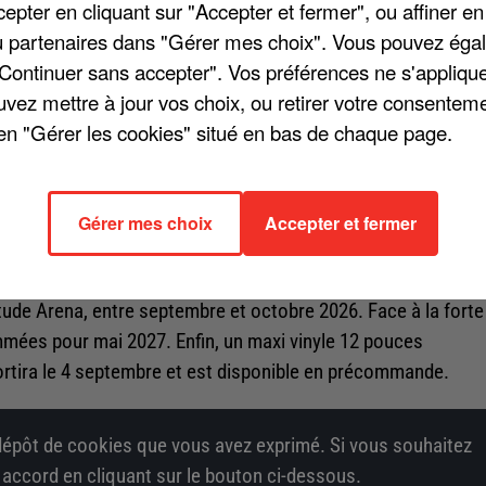
pter en cliquant sur "Accepter et fermer", ou affiner en
/ou partenaires dans "Gérer mes choix". Vous pouvez éga
"Continuer sans accepter". Vos préférences ne s'appliqu
uvez mettre à jour vos choix, ou retirer votre consenteme
ical avec « Bonjour, Pardon, Merci », une chanson inédite
en "Gérer les cookies" situé en bas de chaque page.
 dans le monde entier, ce titre met en avant les thèmes de la
ideo animée, réalisée par l'artiste sino-canadien Yoho Yue,
Gérer mes choix
Accepter et fermer
hanteuse prépare son retour sur scène avec une résidence de 
tude Arena, entre septembre et octobre 2026. Face à la forte
mées pour mai 2027. Enfin, un maxi vinyle 12 pouces
ortira le 4 septembre et est disponible en précommande.
épôt de cookies que vous avez exprimé. Si vous souhaitez
e accord en cliquant sur le bouton ci-dessous.