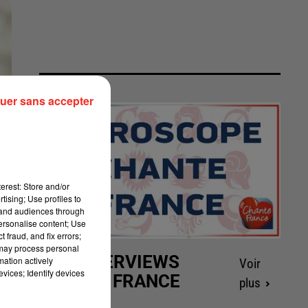
uer sans accepter
erest: Store and/or
tising; Use profiles to
tand audiences through
personalise content; Use
 fraud, and fix errors;
 may process personal
LES INTERVIEWS
mation actively
Voir
vices; Identify devices
CHANTE FRANCE
plus