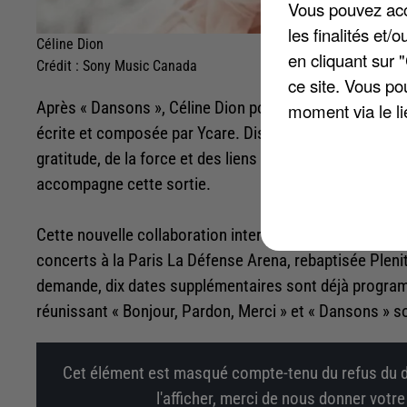
Vous pouvez acce
les finalités et
Céline Dion
en cliquant sur 
Crédit :
Sony Music Canada
ce site. Vous po
Après « Dansons », Céline Dion poursuit son retour mus
moment via le li
écrite et composée par Ycare. Disponible dès à présent
gratitude, de la force et des liens humains. Une lyric v
accompagne cette sortie.
Cette nouvelle collaboration intervient alors que la c
concerts à la Paris La Défense Arena, rebaptisée Pleni
demande, dix dates supplémentaires sont déjà program
réunissant « Bonjour, Pardon, Merci » et « Dansons » s
Cet élément est masqué compte-tenu du refus du d
l'afficher, merci de nous donner votr