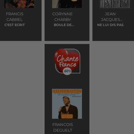
FRANCIS
CORYNNE
JEAN
CABREL
CHARBY
JACQUES
C'EST ECRIT
BOULE DE
NE LUI DIS PAS
GOLDMAN
FLIPPER
FRANCOIS
DEGUELT