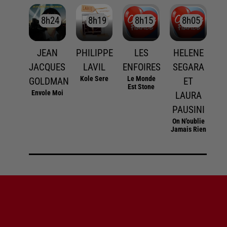
8h24
8h24
8h19
8h19
8h15
8h15
8h05
8h05
JEAN
PHILIPPE
LES
HELENE
JACQUES
LAVIL
ENFOIRES
SEGARA
Kole Sere
Le Monde
GOLDMAN
ET
Est Stone
Envole Moi
LAURA
PAUSINI
On N'oublie
Jamais Rien