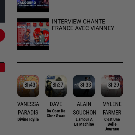
INTERVIEW CHANTE
FRANCE AVEC VIANNEY
8h43
8h43
8h37
8h37
8h33
8h33
8h29
8h29
VANESSA
DAVE
ALAIN
MYLENE
Du Cote De
PARADIS
SOUCHON
FARMER
Chez Swan
Divine Idylle
L'amour A
C'est Une
La Machine
Belle
Journee