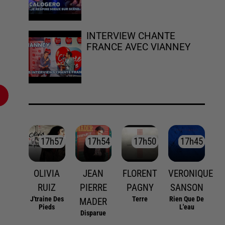
INTERVIEW CHANTE
FRANCE AVEC VIANNEY
17h57
17h57
17h54
17h54
17h50
17h50
17h45
17h45
OLIVIA
JEAN
FLORENT
VERONIQUE
RUIZ
PIERRE
PAGNY
SANSON
J'traine Des
Terre
Rien Que De
MADER
Pieds
L'eau
Disparue