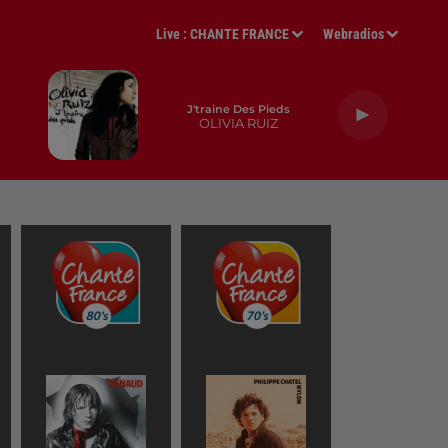
Live :
CHANTE FRANCE
Webradios
J'traine Des Pieds
OLIVIA RUIZ