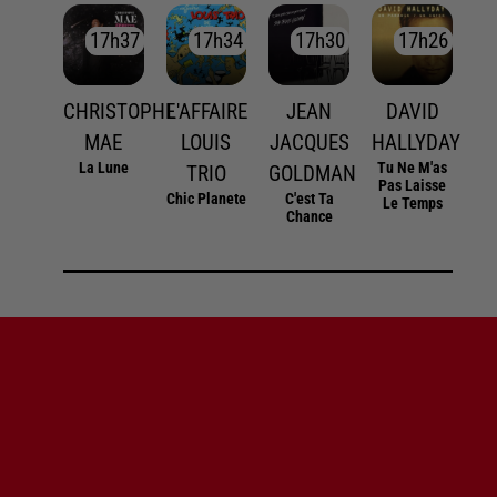
17h37
17h37
17h34
17h34
17h30
17h30
17h26
17h26
CHRISTOPHE
L'AFFAIRE
JEAN
DAVID
MAE
LOUIS
JACQUES
HALLYDAY
La Lune
Tu Ne M'as
TRIO
GOLDMAN
Pas Laisse
Chic Planete
C'est Ta
Le Temps
Chance