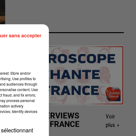
uer sans accepter
erest: Store and/or
tising; Use profiles to
tand audiences through
personalise content; Use
 fraud, and fix errors;
 may process personal
mation actively
vices; Identify devices
LES INTERVIEWS
Voir
CHANTE FRANCE
plus
 sélectionnant