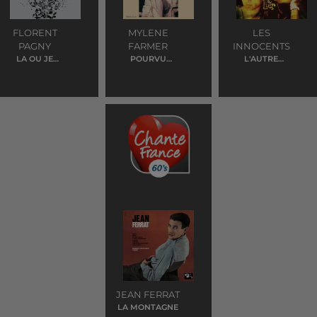
FLORENT
MYLENE
LES
PAGNY
FARMER
INNOCENTS
LA OU JE
POURVU
L'AUTRE
T'EMMENERAI
QU'ELLES
FINISTERE
SOIENT DOUCES
JEAN FERRAT
LA MONTAGNE