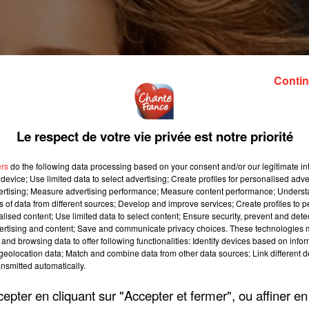
Contin
Le respect de votre vie privée est notre priorité
ers
do the following data processing based on your consent and/or our legitimate int
device; Use limited data to select advertising; Create profiles for personalised adver
vertising; Measure advertising performance; Measure content performance; Unders
ns of data from different sources; Develop and improve services; Create profiles to 
alised content; Use limited data to select content; Ensure security, prevent and detect
ertising and content; Save and communicate privacy choices. These technologies
and browsing data to offer following functionalities: Identify devices based on infor
eolocation data; Match and combine data from other data sources; Link different de
nsmitted automatically.
pter en cliquant sur "Accepter et fermer", ou affiner en