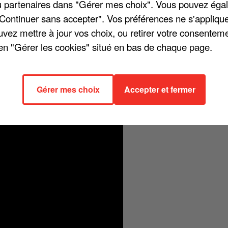
/ou partenaires dans "Gérer mes choix". Vous pouvez éga
"Continuer sans accepter". Vos préférences ne s'appliqu
uvez mettre à jour vos choix, ou retirer votre consenteme
en "Gérer les cookies" situé en bas de chaque page.
 Après son single « Encore un soir », la star mondiale a décidé de
ommage à René Angélil, son mari, manager, et surtout homme de sa vie,
s de la chanson, Céline Dion ne ferait pas sa vie différemment : « Les
Gérer mes choix
Accepter et fermer
ien / Si c'était à refaire / Je passerais par toi / Si c'était à refaire