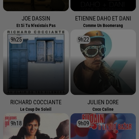
JOE DASSIN
ETIENNE DAHO ET DANI
Et Si Tu N'existais Pas
Comme Un Boomerang
9h25
9h25
9h22
9h22
RICHARD COCCIANTE
JULIEN DORE
Le Coup De Soleil
Coco Caline
9h18
9h18
9h09
9h09