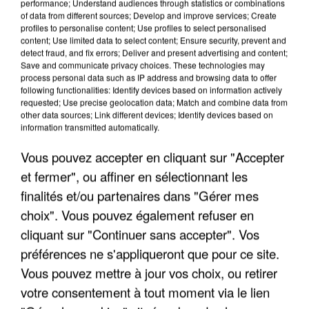
performance; Understand audiences through statistics or combinations
of data from different sources; Develop and improve services; Create
profiles to personalise content; Use profiles to select personalised
LES INTERVIEWS CHANTE
Voir plus
content; Use limited data to select content; Ensure security, prevent and
FRANCE
detect fraud, and fix errors; Deliver and present advertising and content;
Save and communicate privacy choices. These technologies may
process personal data such as IP address and browsing data to offer
following functionalities: Identify devices based on information actively
"JE SUIS À DISPOSITION DES
requested; Use precise geolocation data; Match and combine data from
ENFOIRÉS"
other data sources; Link different devices; Identify devices based on
information transmitted automatically.
Vous pouvez accepter en cliquant sur "Accepter
et fermer", ou affiner en sélectionnant les
"ON A TOUS LE TRAC"
finalités et/ou partenaires dans "Gérer mes
choix". Vous pouvez également refuser en
cliquant sur "Continuer sans accepter". Vos
préférences ne s'appliqueront que pour ce site.
Vous pouvez mettre à jour vos choix, ou retirer
"ON N'EST PAS DES PARENTS
votre consentement à tout moment via le lien
PARFAITS"