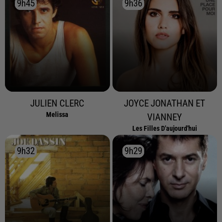
9h45
9h45
9h36
9h36
JULIEN CLERC
JOYCE JONATHAN ET
Melissa
VIANNEY
Les Filles D'aujourd'hui
9h32
9h32
9h29
9h29