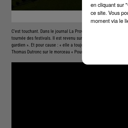
en cliquant sur 
ce site. Vous po
moment via le li
C'est touchant. Dans le journal La Provence du samedi 23 juille
tournée des festivals. Il est revenu sur sa relation avec Franç
gardien ». Et pour cause : « elle a toujours cru en [lui], depuis
Thomas Dutronc sur le morceau « Pourquoi vous ? ». L'occasion