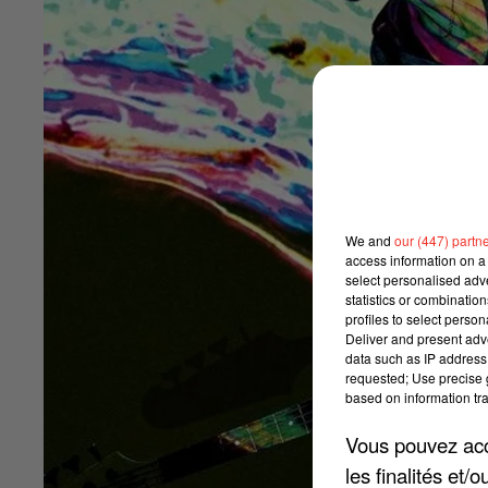
We and
our (447) partn
access information on a 
select personalised ad
statistics or combinatio
profiles to select person
Deliver and present adv
data such as IP address 
requested; Use precise g
based on information tra
Vous pouvez acce
les finalités et