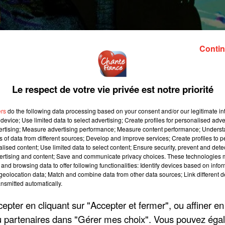
Contin
Le respect de votre vie privée est notre priorité
ers
do the following data processing based on your consent and/or our legitimate int
device; Use limited data to select advertising; Create profiles for personalised adver
vertising; Measure advertising performance; Measure content performance; Unders
ns of data from different sources; Develop and improve services; Create profiles to 
alised content; Use limited data to select content; Ensure security, prevent and detect
ertising and content; Save and communicate privacy choices. These technologies
and browsing data to offer following functionalities: Identify devices based on infor
eolocation data; Match and combine data from other data sources; Link different de
nsmitted automatically.
pter en cliquant sur "Accepter et fermer", ou affiner en
/ou partenaires dans "Gérer mes choix". Vous pouvez éga