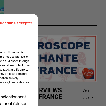
uer sans accepter
erest: Store and/or
tising; Use profiles to
tand audiences through
personalise content; Use
 fraud, and fix errors;
 may process personal
mation actively
vices; Identify devices
LES INTERVIEWS
Voir
CHANTE FRANCE
 sélectionnant
plus
lement refuser