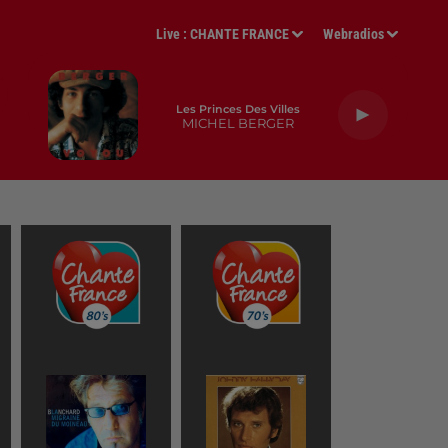
Live :
CHANTE FRANCE
Webradios
Les Princes Des Villes
MICHEL BERGER