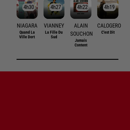
4h30
4h30
4h27
4h27
4h22
4h22
4h19
4h19
NIAGARA
VIANNEY
ALAIN
CALOGERO
Quand La
La Fille Du
C'est Dit
SOUCHON
Ville Dort
Sud
Jamais
Content