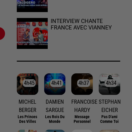
INTERVIEW CHANTE
FRANCE AVEC VIANNEY
4h45
4h45
4h41
4h41
4h37
4h37
4h34
4h34
MICHEL
DAMIEN
FRANCOISE
STEPHAN
BERGER
SARGUE
HARDY
EICHER
Les Princes
Les Rois Du
Message
Pas D'ami
Des Villes
Monde
Personnel
Comme Toi