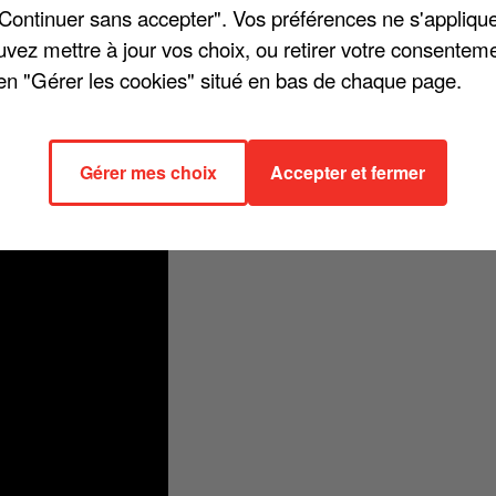
"Continuer sans accepter". Vos préférences ne s'appliqu
uvez mettre à jour vos choix, ou retirer votre consenteme
en "Gérer les cookies" situé en bas de chaque page.
t dernier, Calogero a répondu à une interview à l'occasion de sa
oise Hardy, qu'il n'hésite pas à considérer « un peu comme [son] ange
Gérer mes choix
Accepter et fermer
 le début ». Le chanteur a rappelé qu'il avait collaboré avec la mère de
 de réécouter cette chanson !