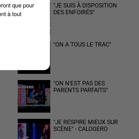
eront que pour
"JE SUIS À DISPOSITION
DES ENFOIRÉS"
nt à tout
"ON A TOUS LE TRAC"
"ON N'EST PAS DES
PARENTS PARFAITS"
"JE RESPIRE MIEUX SUR
SCÈNE" - CALOGERO