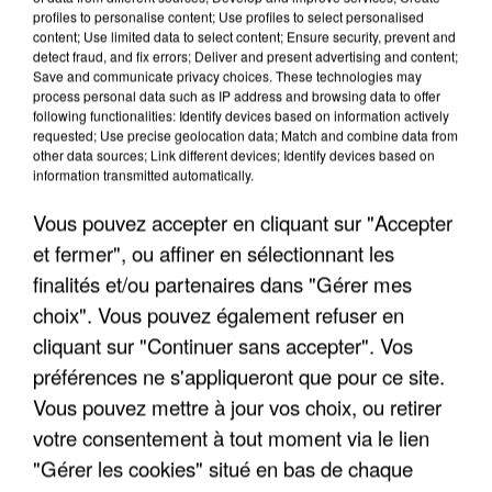
profiles to personalise content; Use profiles to select personalised
LES INTERVIEWS CHANTE
Voir plus
content; Use limited data to select content; Ensure security, prevent and
detect fraud, and fix errors; Deliver and present advertising and content;
FRANCE
Save and communicate privacy choices. These technologies may
process personal data such as IP address and browsing data to offer
following functionalities: Identify devices based on information actively
"JE SUIS À DISPOSITION DES
requested; Use precise geolocation data; Match and combine data from
ENFOIRÉS"
other data sources; Link different devices; Identify devices based on
information transmitted automatically.
Vous pouvez accepter en cliquant sur "Accepter
et fermer", ou affiner en sélectionnant les
"ON A TOUS LE TRAC"
finalités et/ou partenaires dans "Gérer mes
choix". Vous pouvez également refuser en
cliquant sur "Continuer sans accepter". Vos
préférences ne s'appliqueront que pour ce site.
Vous pouvez mettre à jour vos choix, ou retirer
"ON N'EST PAS DES PARENTS
votre consentement à tout moment via le lien
PARFAITS"
"Gérer les cookies" situé en bas de chaque