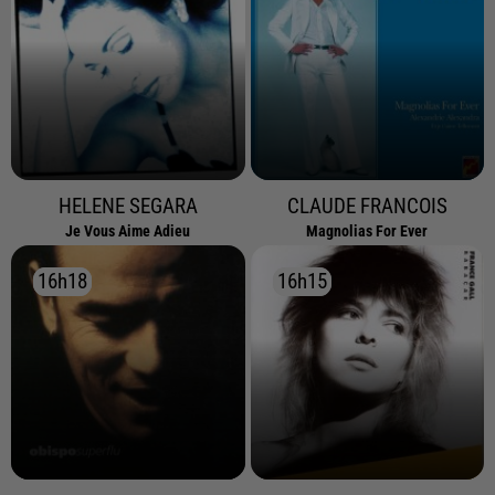
HELENE SEGARA
CLAUDE FRANCOIS
Je Vous Aime Adieu
Magnolias For Ever
16h18
16h18
16h15
16h15