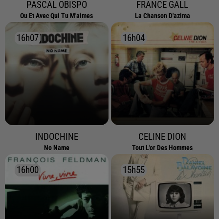
PASCAL OBISPO
FRANCE GALL
Ou Et Avec Qui Tu M'aimes
La Chanson D'azima
16h07
16h07
16h04
16h04
INDOCHINE
CELINE DION
No Name
Tout L'or Des Hommes
16h00
16h00
15h55
15h55