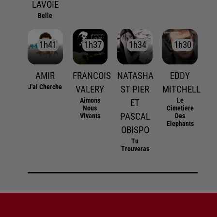
LAVOIE
Belle
1h41
1h41
1h37
1h37
1h34
1h34
1h30
1h30
AMIR
FRANCOIS
NATASHA
EDDY
J'ai Cherche
VALERY
ST PIER
MITCHELL
Aimons
Le
ET
Nous
Cimetiere
PASCAL
Vivants
Des
Elephants
OBISPO
Tu
Trouveras