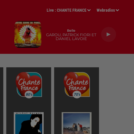
Live :
CHANTE FRANCE
Webradios
Belle
GAROU, PATRICK FIORI ET
DANIEL LAVOIE