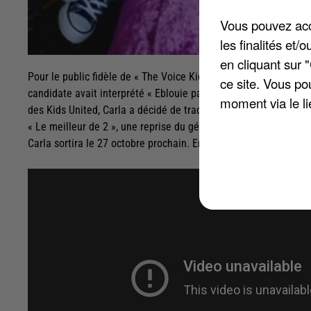
Vous pouvez acce
les finalités et
en cliquant sur 
Pour le public fidèle de « The Voice Kids », émission diffusée 
ce site. Vous po
candidate avait interprété « Eblouie par la nuit » de Zaz, ave
moment via le li
des Kids United, Carla a décidé de tracer son propre chemin, et v
« Le meilleur de 2 », une reprise du générique de la série po
Carla sortira le 27 octobre prochain. En attendant, écoutez !