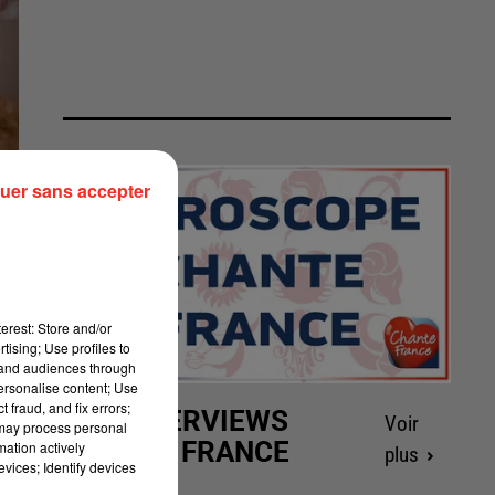
uer sans accepter
erest: Store and/or
tising; Use profiles to
tand audiences through
personalise content; Use
 fraud, and fix errors;
LES INTERVIEWS
Voir
 may process personal
CHANTE FRANCE
mation actively
plus
vices; Identify devices