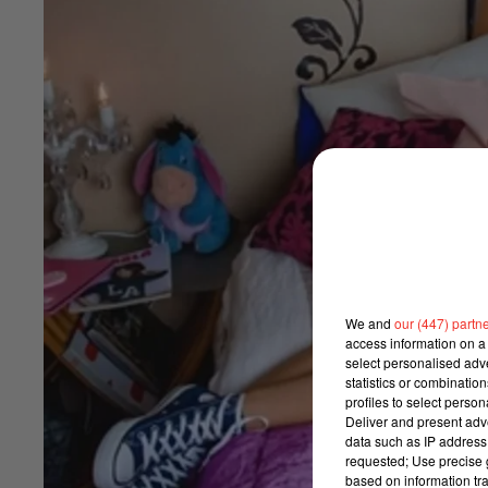
We and
our (447) partn
access information on a 
select personalised ad
statistics or combinatio
profiles to select person
Deliver and present adv
data such as IP address 
requested; Use precise g
based on information tra