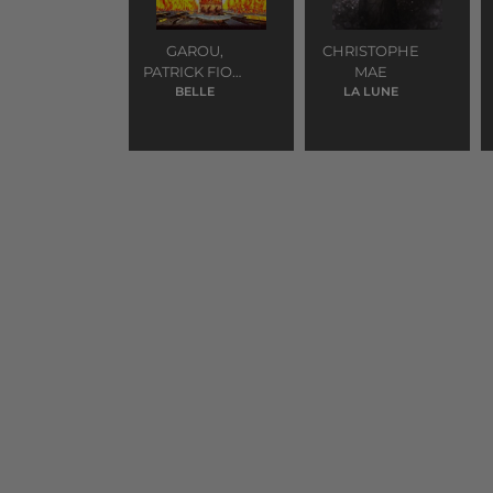
GAROU,
CHRISTOPHE
PATRICK FIORI
MAE
ET DANIEL
BELLE
LA LUNE
LAVOIE