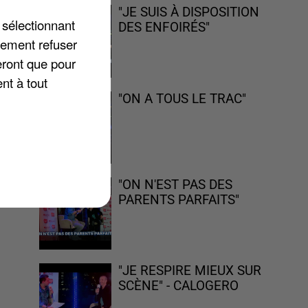
"JE SUIS À DISPOSITION
 sélectionnant
DES ENFOIRÉS"
lement refuser
eront que pour
nt à tout
"ON A TOUS LE TRAC"
 de
"ON N'EST PAS DES
PARENTS PARFAITS"
"JE RESPIRE MIEUX SUR
SCÈNE" - CALOGERO