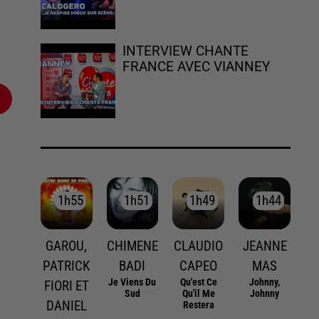
INTERVIEW CHANTE
FRANCE AVEC VIANNEY
1h55
1h55
1h51
1h51
1h49
1h49
1h44
1h44
GAROU,
CHIMENE
CLAUDIO
JEANNE
PATRICK
BADI
CAPEO
MAS
Je Viens Du
Qu'est Ce
Johnny,
FIORI ET
Sud
Qu'il Me
Johnny
DANIEL
Restera