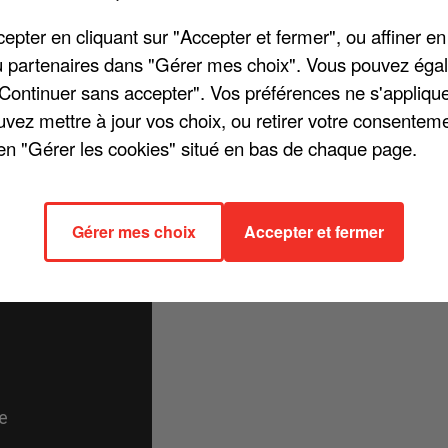
pter en cliquant sur "Accepter et fermer", ou affiner en
/ou partenaires dans "Gérer mes choix". Vous pouvez éga
"Continuer sans accepter". Vos préférences ne s'appliqu
sur TF1, impossible d'être passé à côté de la jeune Carla en 2014. La
uvez mettre à jour vos choix, ou retirer votre consenteme
c une voix à la profondeur impressionnante. Après son passage au sein
en "Gérer les cookies" situé en bas de chaque page.
ient d'ailleurs de publier un extrait de son futur album. Il s'agit de
ur ados « Hannah Montana ». L'album de reprises de génériques Disney
Gérer mes choix
Accepter et fermer