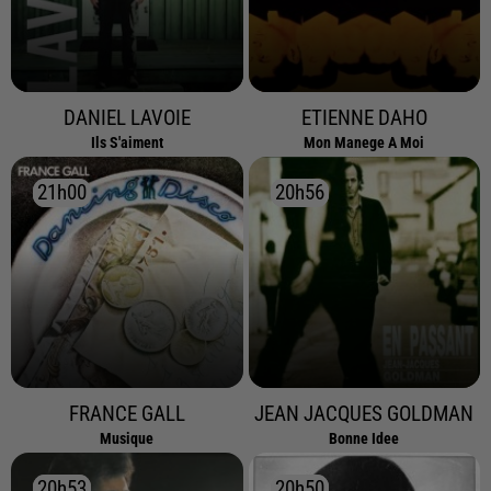
DANIEL LAVOIE
ETIENNE DAHO
Ils S'aiment
Mon Manege A Moi
21h00
21h00
20h56
20h56
FRANCE GALL
JEAN JACQUES GOLDMAN
Musique
Bonne Idee
20h53
20h53
20h50
20h50