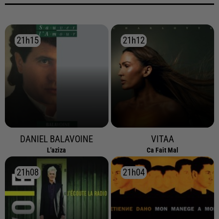
21h15
21h15
21h12
21h12
DANIEL BALAVOINE
VITAA
L'aziza
Ca Fait Mal
21h08
21h08
21h04
21h04