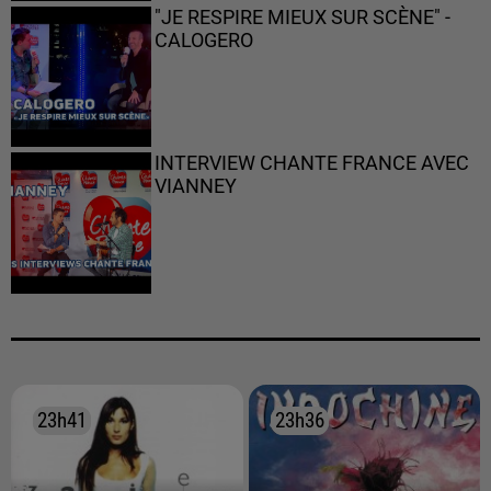
"JE RESPIRE MIEUX SUR SCÈNE" -
CALOGERO
INTERVIEW CHANTE FRANCE AVEC
VIANNEY
23h41
23h41
23h36
23h36