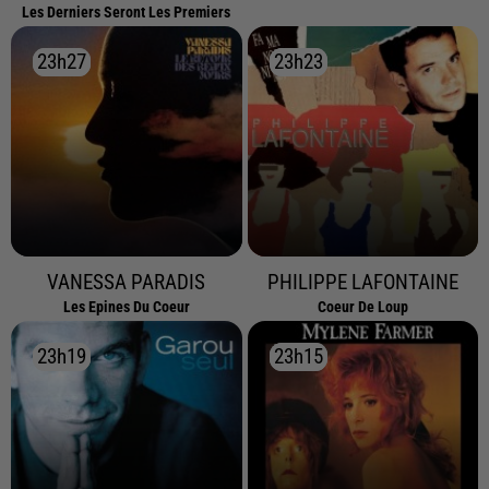
Les Derniers Seront Les Premiers
23h27
23h27
23h23
23h23
VANESSA PARADIS
PHILIPPE LAFONTAINE
Les Epines Du Coeur
Coeur De Loup
23h19
23h19
23h15
23h15