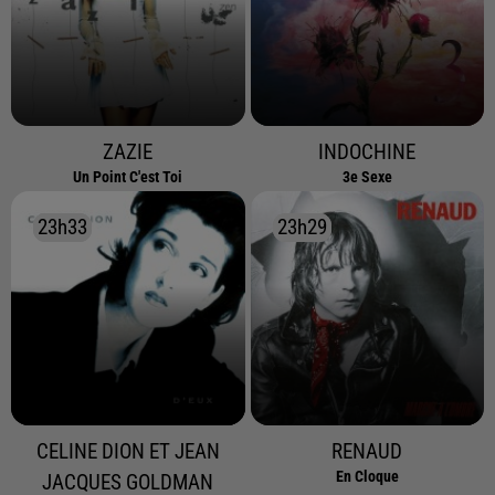
ZAZIE
INDOCHINE
Un Point C'est Toi
3e Sexe
23h33
23h33
23h29
23h29
CELINE DION ET JEAN
RENAUD
En Cloque
JACQUES GOLDMAN