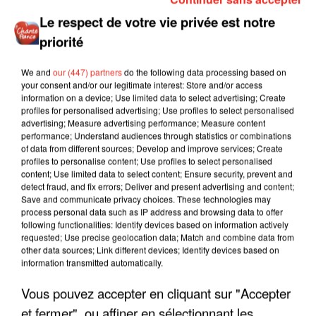
Le respect de votre vie privée est notre
priorité
We and
our (447) partners
do the following data processing based on
your consent and/or our legitimate interest: Store and/or access
information on a device; Use limited data to select advertising; Create
profiles for personalised advertising; Use profiles to select personalised
advertising; Measure advertising performance; Measure content
performance; Understand audiences through statistics or combinations
of data from different sources; Develop and improve services; Create
profiles to personalise content; Use profiles to select personalised
content; Use limited data to select content; Ensure security, prevent and
detect fraud, and fix errors; Deliver and present advertising and content;
Save and communicate privacy choices. These technologies may
process personal data such as IP address and browsing data to offer
following functionalities: Identify devices based on information actively
requested; Use precise geolocation data; Match and combine data from
other data sources; Link different devices; Identify devices based on
information transmitted automatically.
Vous pouvez accepter en cliquant sur "Accepter
LES INTERVIEWS CHANTE
Voir plus
et fermer", ou affiner en sélectionnant les