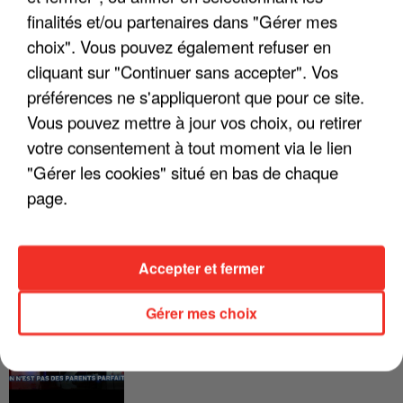
FRANCE
finalités et/ou partenaires dans "Gérer mes
choix". Vous pouvez également refuser en
"JE SUIS À DISPOSITION DES
cliquant sur "Continuer sans accepter". Vos
ENFOIRÉS"
préférences ne s'appliqueront que pour ce site.
Vous pouvez mettre à jour vos choix, ou retirer
votre consentement à tout moment via le lien
"Gérer les cookies" situé en bas de chaque
"ON A TOUS LE TRAC"
page.
Accepter et fermer
"ON N'EST PAS DES PARENTS
Gérer mes choix
PARFAITS"