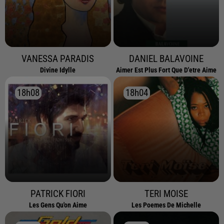
VANESSA PARADIS
DANIEL BALAVOINE
Divine Idylle
Aimer Est Plus Fort Que D'etre Aime
18h08
18h08
18h04
18h04
PATRICK FIORI
TERI MOISE
Les Gens Qu'on Aime
Les Poemes De Michelle