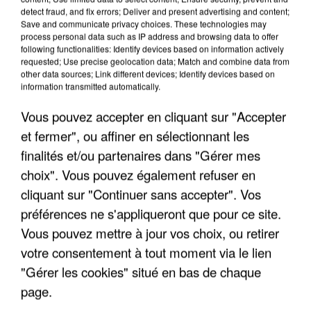
detect fraud, and fix errors; Deliver and present advertising and content;
Save and communicate privacy choices. These technologies may
"JE SUIS À DISPOSITION DES
process personal data such as IP address and browsing data to offer
ENFOIRÉS"
following functionalities: Identify devices based on information actively
requested; Use precise geolocation data; Match and combine data from
other data sources; Link different devices; Identify devices based on
information transmitted automatically.
Vous pouvez accepter en cliquant sur "Accepter
"ON A TOUS LE TRAC"
et fermer", ou affiner en sélectionnant les
finalités et/ou partenaires dans "Gérer mes
choix". Vous pouvez également refuser en
cliquant sur "Continuer sans accepter". Vos
préférences ne s'appliqueront que pour ce site.
"ON N'EST PAS DES PARENTS
PARFAITS"
Vous pouvez mettre à jour vos choix, ou retirer
votre consentement à tout moment via le lien
"Gérer les cookies" situé en bas de chaque
page.
"JE RESPIRE MIEUX SUR SCÈNE" -