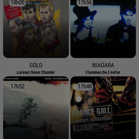
18h00
18h00
17h56
17h56
GOLD
NIAGARA
Laissez Nous Chanter
Flammes De L'enfer
17h52
17h52
17h48
17h48