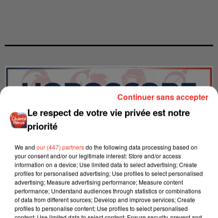
Continuer sans accepter
Le respect de votre vie privée est notre
priorité
We and
our (447) partners
do the following data processing based on
your consent and/or our legitimate interest: Store and/or access
information on a device; Use limited data to select advertising; Create
profiles for personalised advertising; Use profiles to select personalised
advertising; Measure advertising performance; Measure content
performance; Understand audiences through statistics or combinations
LES INTERVIEWS CHANTE
of data from different sources; Develop and improve services; Create
Voir plus
profiles to personalise content; Use profiles to select personalised
FRANCE
content; Use limited data to select content; Ensure security, prevent and