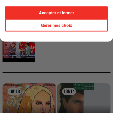
CALOGERO
Accepter et fermer
Gérer mes choix
INTERVIEW CHANTE FRANCE AVEC
VIANNEY
18h18
18h18
18h14
18h14