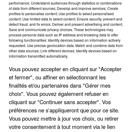
performance; Understand audiences through statistics or combinations
of data from different sources; Develop and improve services; Create
profiles to personalise content; Use profiles to select personalised
content; Use limited data to select content; Ensure security, prevent and
detect fraud, and fix errors; Deliver and present advertising and content;
LES INTERVIEWS CHANTE
Voir plus
Save and communicate privacy choices. These technologies may
FRANCE
process personal data such as IP address and browsing data to offer
following functionalities: Identify devices based on information actively
requested; Use precise geolocation data; Match and combine data from
other data sources; Link different devices; Identify devices based on
"JE SUIS À DISPOSITION DES
information transmitted automatically.
ENFOIRÉS"
Vous pouvez accepter en cliquant sur "Accepter
et fermer", ou affiner en sélectionnant les
finalités et/ou partenaires dans "Gérer mes
"ON A TOUS LE TRAC"
choix". Vous pouvez également refuser en
cliquant sur "Continuer sans accepter". Vos
préférences ne s'appliqueront que pour ce site.
Vous pouvez mettre à jour vos choix, ou retirer
votre consentement à tout moment via le lien
"ON N'EST PAS DES PARENTS