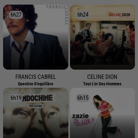
6h27
6h27
6h24
6h24
FRANCIS CABREL
CELINE DION
Question D'equilibre
Tout L'or Des Hommes
6h19
6h19
6h15
6h15