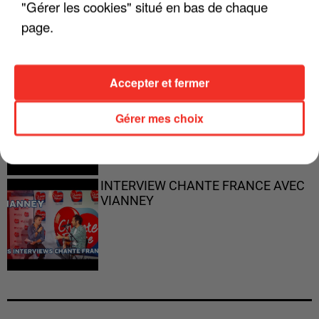
"Gérer les cookies" situé en bas de chaque
PARFAITS"
page.
Accepter et fermer
"JE RESPIRE MIEUX SUR SCÈNE" -
CALOGERO
Gérer mes choix
INTERVIEW CHANTE FRANCE AVEC
VIANNEY