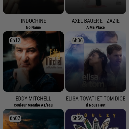
INDOCHINE
AXEL BAUER ET ZAZIE
No Name
A Ma Place
6h12
6h12
6h06
6h06
EDDY MITCHELL
ELISA TOVATI ET TOM DICE
Couleur Menthe A L'eau
Il Nous Faut
6h02
6h02
5h56
5h56