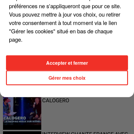
préférences ne s'appliqueront que pour ce site.
Vous pouvez mettre à jour vos choix, ou retirer
"ON A TOUS LE TRAC"
votre consentement à tout moment via le lien
"Gérer les cookies" situé en bas de chaque
page.
"ON N'EST PAS DES PARENTS
PARFAITS"
Accepter et fermer
Gérer mes choix
"JE RESPIRE MIEUX SUR SCÈNE" -
CALOGERO