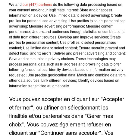
We and
our (447) partners
do the following data processing based on
your consent and/or our legitimate interest: Store and/or access
information on a device; Use limited data to select advertising; Create
profiles for personalised advertising; Use profiles to select personalised
advertising; Measure advertising performance; Measure content
performance; Understand audiences through statistics or combinations
of data from different sources; Develop and improve services; Create
profiles to personalise content; Use profiles to select personalised
content; Use limited data to select content; Ensure security, prevent and
detect fraud, and fix errors; Deliver and present advertising and content;
Save and communicate privacy choices. These technologies may
process personal data such as IP address and browsing data to offer
following functionalities: Identify devices based on information actively
requested; Use precise geolocation data; Match and combine data from
other data sources; Link different devices; Identify devices based on
LES INTERVIEWS CHANTE
Voir plus
information transmitted automatically.
FRANCE
Vous pouvez accepter en cliquant sur "Accepter
et fermer", ou affiner en sélectionnant les
"JE SUIS À DISPOSITION DES
finalités et/ou partenaires dans "Gérer mes
ENFOIRÉS"
choix". Vous pouvez également refuser en
cliquant sur "Continuer sans accepter". Vos