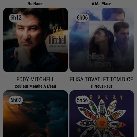
No Name
A Ma Place
6h12
6h12
6h06
6h06
EDDY MITCHELL
ELISA TOVATI ET TOM DICE
Couleur Menthe A L'eau
Il Nous Faut
6h02
6h02
5h56
5h56