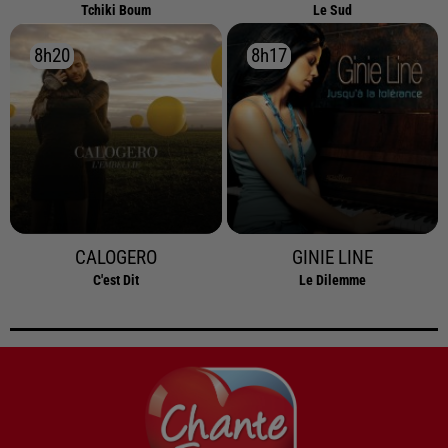
Tchiki Boum
Le Sud
8h20
8h20
8h17
8h17
CALOGERO
GINIE LINE
C'est Dit
Le Dilemme