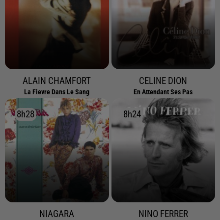
ALAIN CHAMFORT
CELINE DION
La Fievre Dans Le Sang
En Attendant Ses Pas
8h28
8h28
8h24
8h24
NIAGARA
NINO FERRER