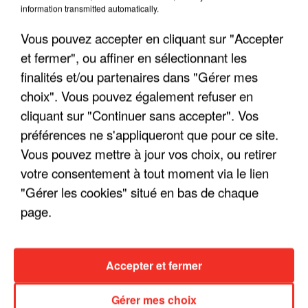
information transmitted automatically.
Vous pouvez accepter en cliquant sur "Accepter
et fermer", ou affiner en sélectionnant les
finalités et/ou partenaires dans "Gérer mes
choix". Vous pouvez également refuser en
LES INTERVIEWS CHANTE
Voir plus
cliquant sur "Continuer sans accepter". Vos
FRANCE
préférences ne s'appliqueront que pour ce site.
Vous pouvez mettre à jour vos choix, ou retirer
"JE SUIS À DISPOSITION DES
votre consentement à tout moment via le lien
ENFOIRÉS"
"Gérer les cookies" situé en bas de chaque
page.
"ON A TOUS LE TRAC"
Accepter et fermer
Gérer mes choix