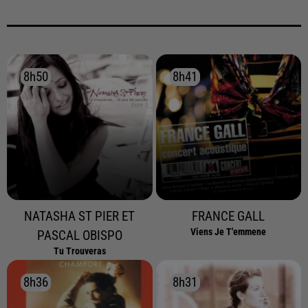
8h50
8h50
8h41
8h41
NATASHA ST PIER ET
FRANCE GALL
Viens Je T'emmene
PASCAL OBISPO
Tu Trouveras
8h36
8h36
8h31
8h31