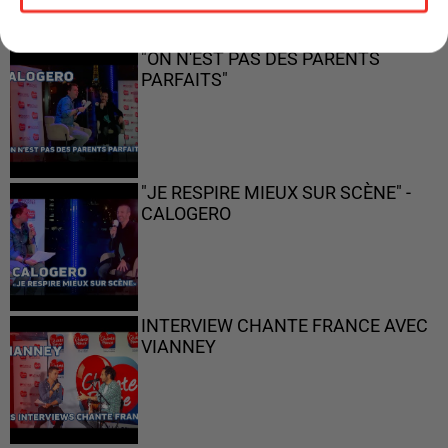
"ON N'EST PAS DES PARENTS
PARFAITS"
"JE RESPIRE MIEUX SUR SCÈNE" -
CALOGERO
INTERVIEW CHANTE FRANCE AVEC
VIANNEY