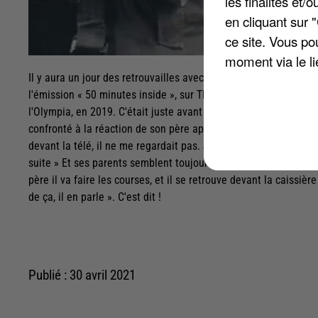
les finalités et
en cliquant sur 
ce site. Vous po
moment via le li
Il y aura un jour des retrouvailles avec le public. Mais avant 
l'émission « 50 minutes inside », sur TF1. L'animateur lui a p
l'Olympia, en 2019. C'était juste avant d'entonner « Prendre rac
confronté à la réaction de son père après avoir volé des vinyles 
devant la télé, il ne me regardait pas. J'ai eu un déclic. Une 
suite » Et ses parents semblent toujours fiers aujourd'hui : « Ils 
père il va faire les courses, et il se retrouve devant la caissière
de ça, il en parle ». C'est dit !
Publié : 30 avril 2021