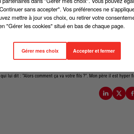
/ou partenaires dans "Gérer mes choix". Vous pouvez éga
"Continuer sans accepter". Vos préférences ne s'appliqu
uvez mettre à jour vos choix, ou retirer votre consenteme
en "Gérer les cookies" situé en bas de chaque page.
ça, Calogero est venu répondre aux questions de Nikos Aliagas dans
roposé de revoir un hommage rendu à ses parents sur la scène de
ine ». Calogero a ensuite raconté un épisode de sa vie : il s'est retro
Gérer mes choix
Accepter et fermer
: « Je me rappelle qu'il ne m'a pas parlé, il était resté dans le salon,
semaine après, je montais mon groupe, les Charts. Il m'a pardonné tout 
sont fiers qu'on leur parle de leurs enfants, ça leur fait plaisir. Mon
 qui lui dit : "Alors comment ça va votre fils ?". Mon père il est hyper fi