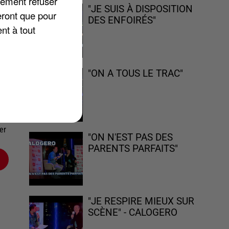
lement refuser
"JE SUIS À DISPOSITION
eront que pour
DES ENFOIRÉS"
nt à tout
"ON A TOUS LE TRAC"
uvé
de
er
"ON N'EST PAS DES
PARENTS PARFAITS"
"JE RESPIRE MIEUX SUR
SCÈNE" - CALOGERO