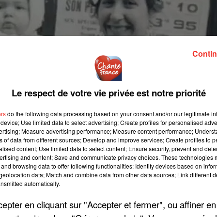
Contin
Le respect de votre vie privée est notre priorité
ers
do the following data processing based on your consent and/or our legitimate int
device; Use limited data to select advertising; Create profiles for personalised adver
vertising; Measure advertising performance; Measure content performance; Unders
ns of data from different sources; Develop and improve services; Create profiles to 
alised content; Use limited data to select content; Ensure security, prevent and detect
ertising and content; Save and communicate privacy choices. These technologies
and browsing data to offer following functionalities: Identify devices based on infor
eolocation data; Match and combine data from other data sources; Link different de
nsmitted automatically.
pter en cliquant sur "Accepter et fermer", ou affiner en