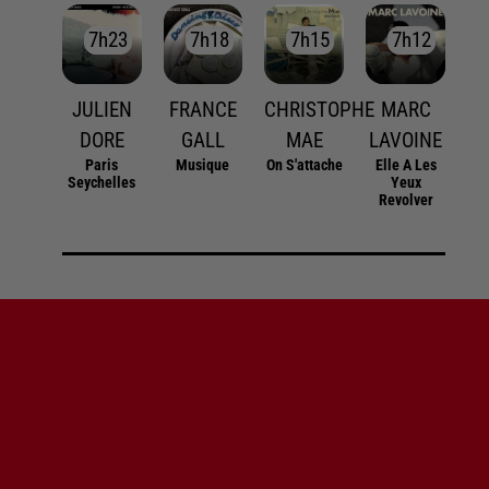
7h23
7h23
7h18
7h18
7h15
7h15
7h12
7h12
JULIEN
FRANCE
CHRISTOPHE
MARC
DORE
GALL
MAE
LAVOINE
Paris
Musique
On S'attache
Elle A Les
Seychelles
Yeux
Revolver