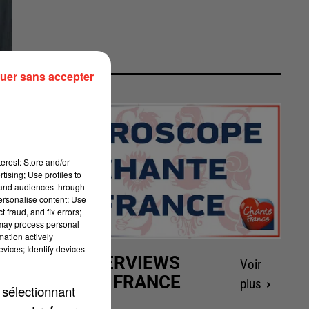
uer sans accepter
erest: Store and/or
tising; Use profiles to
tand audiences through
personalise content; Use
 fraud, and fix errors;
 may process personal
mation actively
vices; Identify devices
LES INTERVIEWS
Voir
CHANTE FRANCE
plus
 sélectionnant