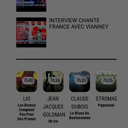
INTERVIEW CHANTE
FRANCE AVEC VIANNEY
7h40
7h40
7h36
7h36
7h30
7h30
7h26
7h26
LIO
JEAN
CLAUDE
STROMAE
Les Brunes
Papaoutai
JACQUES
DUBOIS
Comptent
Le Blues Du
GOLDMAN
Pas Pour
Businessman
Des Prunes
On Ira