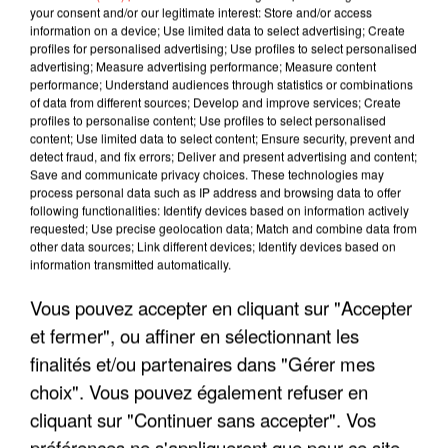
your consent and/or our legitimate interest: Store and/or access
information on a device; Use limited data to select advertising; Create
profiles for personalised advertising; Use profiles to select personalised
advertising; Measure advertising performance; Measure content
performance; Understand audiences through statistics or combinations
of data from different sources; Develop and improve services; Create
profiles to personalise content; Use profiles to select personalised
content; Use limited data to select content; Ensure security, prevent and
detect fraud, and fix errors; Deliver and present advertising and content;
Save and communicate privacy choices. These technologies may
LES INTERVIEWS CHANTE
Voir plus
process personal data such as IP address and browsing data to offer
FRANCE
following functionalities: Identify devices based on information actively
requested; Use precise geolocation data; Match and combine data from
other data sources; Link different devices; Identify devices based on
information transmitted automatically.
"JE SUIS À DISPOSITION DES
ENFOIRÉS"
Vous pouvez accepter en cliquant sur "Accepter
et fermer", ou affiner en sélectionnant les
finalités et/ou partenaires dans "Gérer mes
choix". Vous pouvez également refuser en
"ON A TOUS LE TRAC"
cliquant sur "Continuer sans accepter". Vos
préférences ne s'appliqueront que pour ce site.