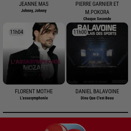
JEANNE MAS
PIERRE GARNIER ET
Johnny, Johnny
M.POKORA
Chaque Seconde
11h04
11h04
11h00
11h00
FLORENT MOTHE
DANIEL BALAVOINE
L'assasymphonie
Dieu Que C'est Beau