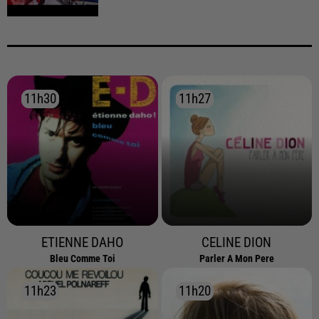
11h30
11h30
11h27
11h27
ETIENNE DAHO
CELINE DION
Bleu Comme Toi
Parler A Mon Pere
11h23
11h23
11h20
11h20