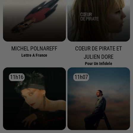
MICHEL POLNAREFF
COEUR DE PIRATE ET
Lettre A France
JULIEN DORE
Pour Un Infidele
11h16
11h16
11h07
11h07