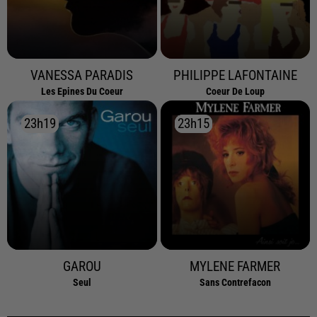
VANESSA PARADIS
PHILIPPE LAFONTAINE
Les Epines Du Coeur
Coeur De Loup
23h19
23h19
23h15
23h15
GAROU
MYLENE FARMER
Seul
Sans Contrefacon