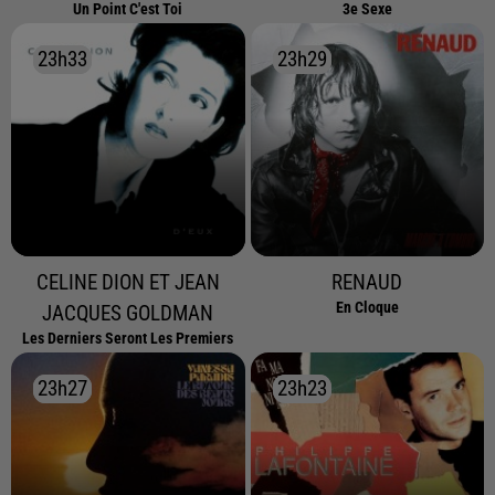
Un Point C'est Toi
3e Sexe
23h33
23h33
23h29
23h29
CELINE DION ET JEAN
RENAUD
En Cloque
JACQUES GOLDMAN
Les Derniers Seront Les Premiers
23h27
23h27
23h23
23h23