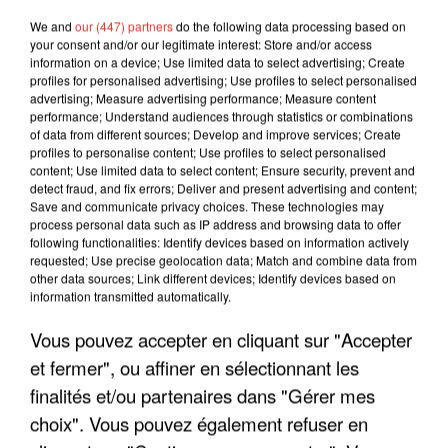
We and
our (447) partners
do the following data processing based on
your consent and/or our legitimate interest: Store and/or access
information on a device; Use limited data to select advertising; Create
profiles for personalised advertising; Use profiles to select personalised
advertising; Measure advertising performance; Measure content
performance; Understand audiences through statistics or combinations
of data from different sources; Develop and improve services; Create
profiles to personalise content; Use profiles to select personalised
content; Use limited data to select content; Ensure security, prevent and
detect fraud, and fix errors; Deliver and present advertising and content;
Save and communicate privacy choices. These technologies may
process personal data such as IP address and browsing data to offer
following functionalities: Identify devices based on information actively
requested; Use precise geolocation data; Match and combine data from
LES INTERVIEWS CHANTE
other data sources; Link different devices; Identify devices based on
Voir plus
information transmitted automatically.
FRANCE
Vous pouvez accepter en cliquant sur "Accepter
"JE SUIS À DISPOSITION DES
et fermer", ou affiner en sélectionnant les
ENFOIRÉS"
finalités et/ou partenaires dans "Gérer mes
choix". Vous pouvez également refuser en