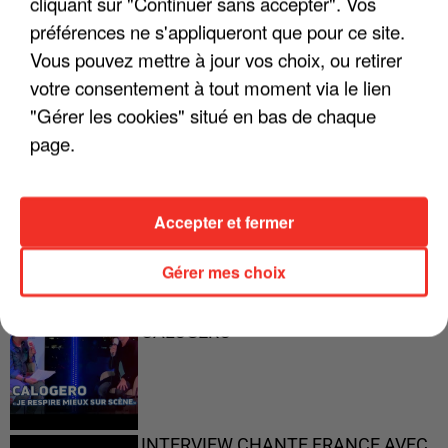
cliquant sur "Continuer sans accepter". Vos
préférences ne s'appliqueront que pour ce site.
"ON A TOUS LE TRAC"
Vous pouvez mettre à jour vos choix, ou retirer
votre consentement à tout moment via le lien
"Gérer les cookies" situé en bas de chaque
page.
"ON N'EST PAS DES PARENTS
PARFAITS"
Accepter et fermer
Gérer mes choix
"JE RESPIRE MIEUX SUR SCÈNE" -
CALOGERO
INTERVIEW CHANTE FRANCE AVEC