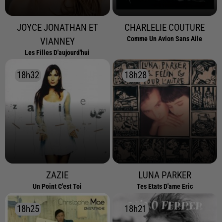
JOYCE JONATHAN ET
CHARLELIE COUTURE
Comme Un Avion Sans Aile
VIANNEY
Les Filles D'aujourd'hui
18h32
18h32
18h28
18h28
ZAZIE
LUNA PARKER
Un Point C'est Toi
Tes Etats D'ame Eric
18h25
18h25
18h21
18h21