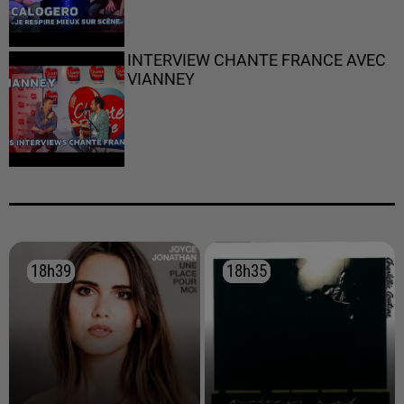
INTERVIEW CHANTE FRANCE AVEC
VIANNEY
18h39
18h39
18h35
18h35