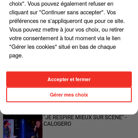
ENFOIRÉS"
choix". Vous pouvez également refuser en
cliquant sur "Continuer sans accepter". Vos
préférences ne s'appliqueront que pour ce site.
Vous pouvez mettre à jour vos choix, ou retirer
"ON A TOUS LE TRAC"
votre consentement à tout moment via le lien
"Gérer les cookies" situé en bas de chaque
page.
"ON N'EST PAS DES PARENTS
Accepter et fermer
PARFAITS"
Gérer mes choix
"JE RESPIRE MIEUX SUR SCÈNE" -
CALOGERO