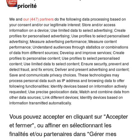
priorité
We and
our (447) partners
do the following data processing based on
your consent and/or our legitimate interest: Store and/or access
information on a device; Use limited data to select advertising; Create
profiles for personalised advertising; Use profiles to select personalised
advertising; Measure advertising performance; Measure content
performance; Understand audiences through statistics or combinations
of data from different sources; Develop and improve services; Create
profiles to personalise content; Use profiles to select personalised
content; Use limited data to select content; Ensure security, prevent and
detect fraud, and fix errors; Deliver and present advertising and content;
Save and communicate privacy choices. These technologies may
process personal data such as IP address and browsing data to offer
following functionalities: Identify devices based on information actively
requested; Use precise geolocation data; Match and combine data from
other data sources; Link different devices; Identify devices based on
information transmitted automatically.
LES INTERVIEWS CHANTE
Voir plus
FRANCE
Vous pouvez accepter en cliquant sur "Accepter
et fermer", ou affiner en sélectionnant les
finalités et/ou partenaires dans "Gérer mes
"JE SUIS À DISPOSITION DES