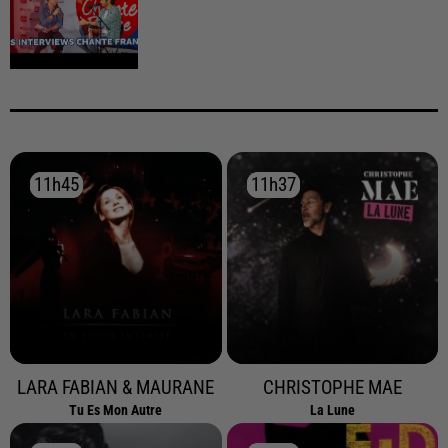
11h45
11h45
11h37
11h37
LARA FABIAN & MAURANE
CHRISTOPHE MAE
Tu Es Mon Autre
La Lune