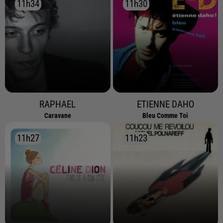
11h34
11h34
11h30
11h30
RAPHAEL
ETIENNE DAHO
Caravane
Bleu Comme Toi
11h27
11h27
11h23
11h23