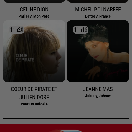
CELINE DION
MICHEL POLNAREFF
Parler A Mon Pere
Lettre A France
11h20
11h20
11h16
11h16
COEUR DE PIRATE ET
JEANNE MAS
Johnny, Johnny
JULIEN DORE
Pour Un Infidele