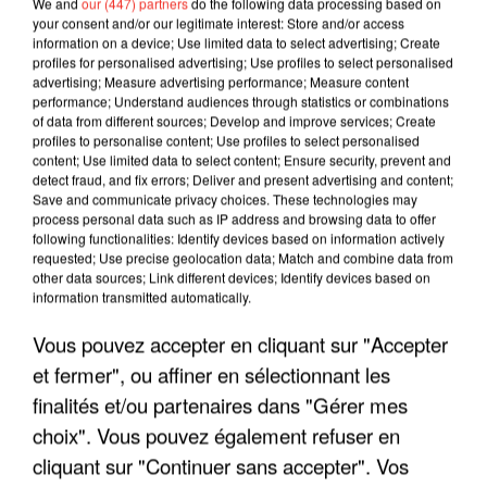
We and
our (447) partners
do the following data processing based on
your consent and/or our legitimate interest: Store and/or access
information on a device; Use limited data to select advertising; Create
profiles for personalised advertising; Use profiles to select personalised
advertising; Measure advertising performance; Measure content
performance; Understand audiences through statistics or combinations
of data from different sources; Develop and improve services; Create
profiles to personalise content; Use profiles to select personalised
content; Use limited data to select content; Ensure security, prevent and
detect fraud, and fix errors; Deliver and present advertising and content;
Save and communicate privacy choices. These technologies may
process personal data such as IP address and browsing data to offer
following functionalities: Identify devices based on information actively
LES INTERVIEWS CHANTE
Voir plus
requested; Use precise geolocation data; Match and combine data from
FRANCE
other data sources; Link different devices; Identify devices based on
information transmitted automatically.
Vous pouvez accepter en cliquant sur "Accepter
"JE SUIS À DISPOSITION DES
ENFOIRÉS"
et fermer", ou affiner en sélectionnant les
finalités et/ou partenaires dans "Gérer mes
choix". Vous pouvez également refuser en
cliquant sur "Continuer sans accepter". Vos
"ON A TOUS LE TRAC"