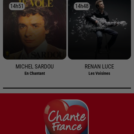
14h51
14h51
14h48
14h48
MICHEL SARDOU
RENAN LUCE
En Chantant
Les Voisines