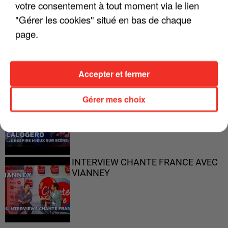
votre consentement à tout moment via le lien
"Gérer les cookies" situé en bas de chaque
"ON N'EST PAS DES PARENTS
page.
PARFAITS"
Accepter et fermer
"JE RESPIRE MIEUX SUR SCÈNE" -
Gérer mes choix
CALOGERO
INTERVIEW CHANTE FRANCE AVEC
VIANNEY