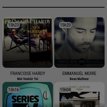
15h23
15h23
15h20
15h20
FRANCOISE HARDY
EMMANUEL MOIRE
Moi Vouloir Toi
Beau Malheur
15h16
15h16
15h04
15h04