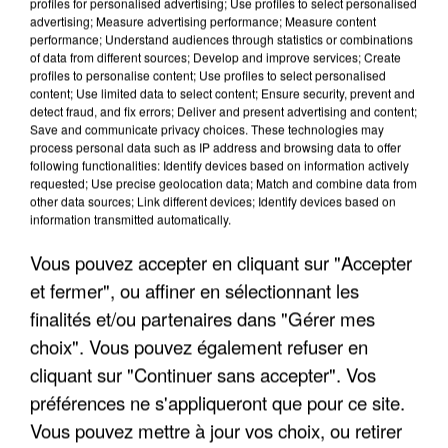
profiles for personalised advertising; Use profiles to select personalised
advertising; Measure advertising performance; Measure content
performance; Understand audiences through statistics or combinations
of data from different sources; Develop and improve services; Create
profiles to personalise content; Use profiles to select personalised
content; Use limited data to select content; Ensure security, prevent and
detect fraud, and fix errors; Deliver and present advertising and content;
Save and communicate privacy choices. These technologies may
process personal data such as IP address and browsing data to offer
LES INTERVIEWS CHANTE
Voir plus
following functionalities: Identify devices based on information actively
FRANCE
requested; Use precise geolocation data; Match and combine data from
other data sources; Link different devices; Identify devices based on
information transmitted automatically.
"JE SUIS À DISPOSITION DES
ENFOIRÉS"
Vous pouvez accepter en cliquant sur "Accepter
et fermer", ou affiner en sélectionnant les
finalités et/ou partenaires dans "Gérer mes
choix". Vous pouvez également refuser en
"ON A TOUS LE TRAC"
cliquant sur "Continuer sans accepter". Vos
préférences ne s'appliqueront que pour ce site.
Vous pouvez mettre à jour vos choix, ou retirer