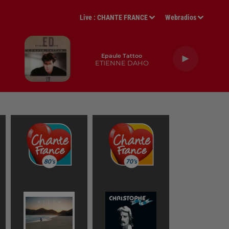
Live :
CHANTE FRANCE
Webradios
Epaule Tattoo
ETIENNE DAHO