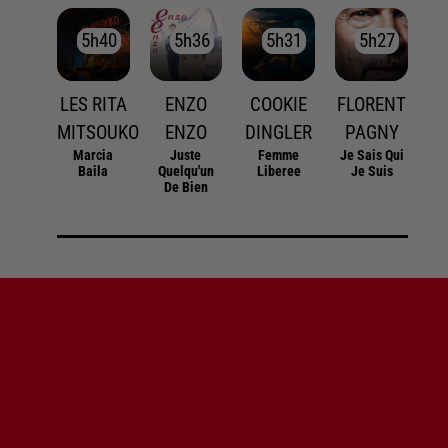
5h40
5h40
5h36
5h36
5h31
5h31
5h27
5h27
LES RITA
ENZO
COOKIE
FLORENT
MITSOUKO
ENZO
DINGLER
PAGNY
Marcia
Juste
Femme
Je Sais Qui
Baila
Quelqu'un
Liberee
Je Suis
De Bien