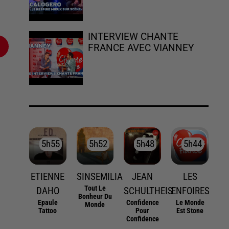
INTERVIEW CHANTE
FRANCE AVEC VIANNEY
5h55
5h55
5h52
5h52
5h48
5h48
5h44
5h44
ETIENNE
SINSEMILIA
JEAN
LES
Tout Le
DAHO
SCHULTHEIS
ENFOIRES
Bonheur Du
Epaule
Confidence
Le Monde
Monde
Tattoo
Pour
Est Stone
Confidence