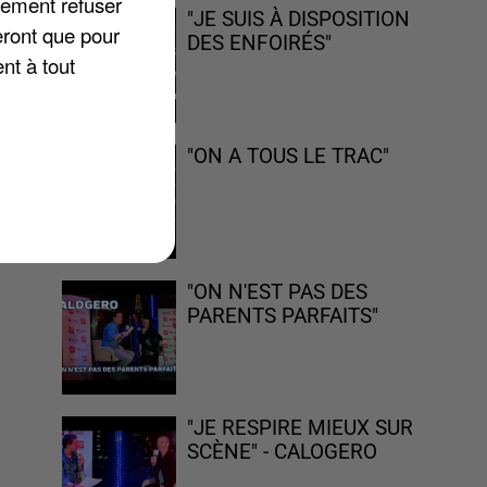
lement refuser
"JE SUIS À DISPOSITION
eront que pour
DES ENFOIRÉS"
nt à tout
"ON A TOUS LE TRAC"
"ON N'EST PAS DES
PARENTS PARFAITS"
"JE RESPIRE MIEUX SUR
SCÈNE" - CALOGERO