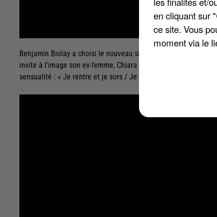
les finalités et
en cliquant sur 
ce site. Vous po
moment via le li
Benjamin Biolay a choisi le nouveau single « ¡Encore Encore! », p
invite à l'image son ex-femme, Chiara Mastroianni. Les deux se 
sensualité : « Je rentre et je sors / Je mets le frein à main / L