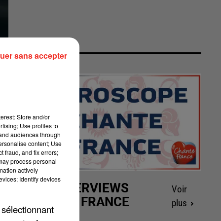
uer sans accepter
erest: Store and/or
tising; Use profiles to
tand audiences through
personalise content; Use
 fraud, and fix errors;
 may process personal
mation actively
vices; Identify devices
LES INTERVIEWS
Voir
CHANTE FRANCE
plus
 sélectionnant