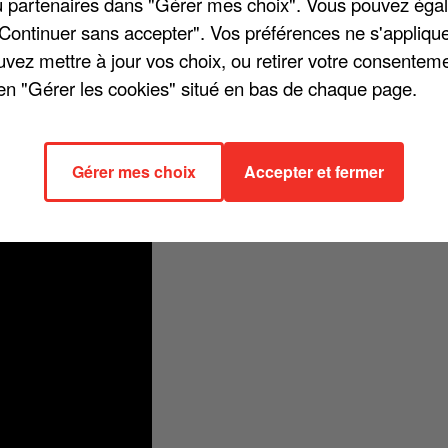
/ou partenaires dans "Gérer mes choix". Vous pouvez éga
"Continuer sans accepter". Vos préférences ne s'appliqu
uvez mettre à jour vos choix, ou retirer votre consenteme
en "Gérer les cookies" situé en bas de chaque page.
our satisfaire son public. Et pour le clip de cette chanson, l'artiste
lancent dans un road-trip nocturne, avec en toile de fond la
e frein moteur / J'accélère / Je sens battre ton coeur ». Regardez !
Gérer mes choix
Accepter et fermer