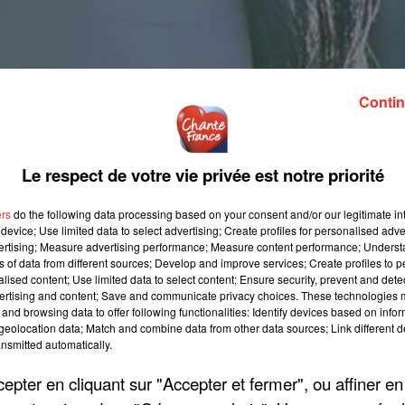
Contin
Le respect de votre vie privée est notre priorité
ers
do the following data processing based on your consent and/or our legitimate int
device; Use limited data to select advertising; Create profiles for personalised adver
vertising; Measure advertising performance; Measure content performance; Unders
ns of data from different sources; Develop and improve services; Create profiles to 
alised content; Use limited data to select content; Ensure security, prevent and detect
ertising and content; Save and communicate privacy choices. These technologies
and browsing data to offer following functionalities: Identify devices based on infor
eolocation data; Match and combine data from other data sources; Link different de
nsmitted automatically.
pter en cliquant sur "Accepter et fermer", ou affiner en