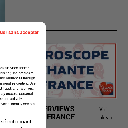
uer sans accepter
erest: Store and/or
tising; Use profiles to
tand audiences through
personalise content; Use
 fraud, and fix errors;
 may process personal
mation actively
vices; Identify devices
LES INTERVIEWS
Voir
CHANTE FRANCE
plus
 sélectionnant