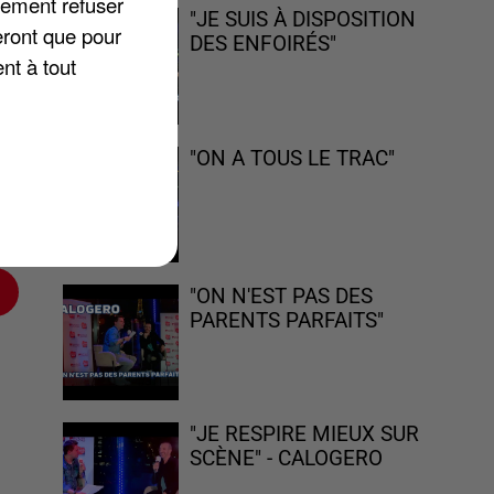
lement refuser
"JE SUIS À DISPOSITION
eront que pour
DES ENFOIRÉS"
nt à tout
ur
"ON A TOUS LE TRAC"
n
"ON N'EST PAS DES
PARENTS PARFAITS"
"JE RESPIRE MIEUX SUR
SCÈNE" - CALOGERO