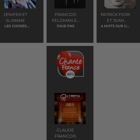
JENIFER ET
FRANCOIS
PATRICK FIORI
SLIMANE
FELDMAN ET
ET JEAN
LES CHOSES
JONIECE
JOUE PAS
4 MOTS SUR UN
JACQUES
SIMPLES
PIANO
JAMISON
GOLDMAN
CLAUDE
FRANCOIS