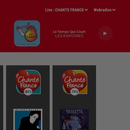
Live :
CHANTE FRANCE
Webradios
Le Temps Qui Court
LES ENFOIRES