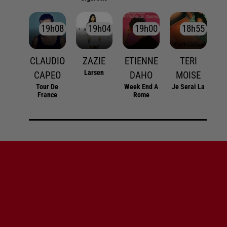
19h08
19h08
19h04
19h04
19h00
19h00
18h55
18h55
CLAUDIO
ZAZIE
ETIENNE
TERI
Larsen
CAPEO
DAHO
MOISE
Tour De
Week End A
Je Serai La
France
Rome