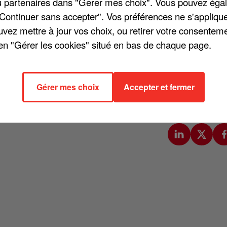
/ou partenaires dans "Gérer mes choix". Vous pouvez éga
"Continuer sans accepter". Vos préférences ne s'appliqu
uvez mettre à jour vos choix, ou retirer votre consenteme
en "Gérer les cookies" situé en bas de chaque page.
ntraire à s'élever contre tel ou tel politique. C'était le cas en 2012 po
çois Hollande. Une initiative qui a peut-être changé l'opinion du
gauche » dans une interview donnée au Journal du Dimanche, Benjami
Gérer mes choix
Accepter et fermer
a présidentielle ». Celui qui est en pleine promotion de son prochain
ançais se contrefoutent de savoir quel artiste soutient quel