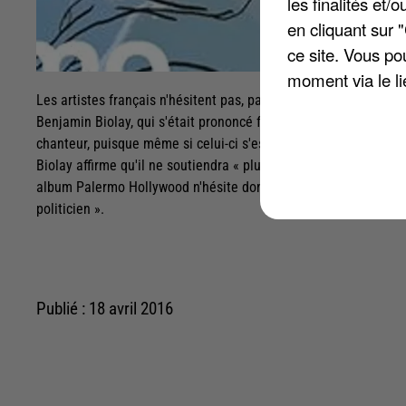
les finalités et
en cliquant sur 
ce site. Vous po
moment via le li
Les artistes français n'hésitent pas, parfois, à soutenir ou au co
Benjamin Biolay, qui s'était prononcé favorablement envers Fran
chanteur, puisque même si celui-ci s'estime « simplement de 
Biolay affirme qu'il ne soutiendra « plus jamais un candidat à l
album Palermo Hollywood n'hésite donc pas à juger que « les Fr
politicien ».
Publié : 18 avril 2016