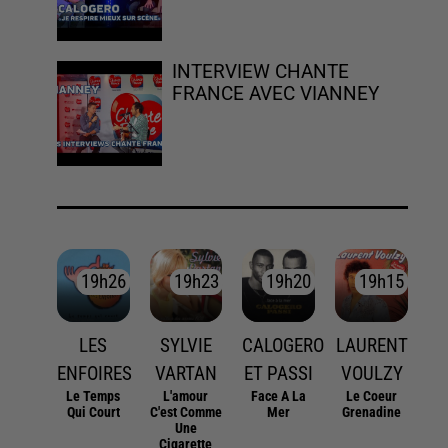
INTERVIEW CHANTE
FRANCE AVEC VIANNEY
19h26
19h26
19h23
19h23
19h20
19h20
19h15
19h15
LES
SYLVIE
CALOGERO
LAURENT
ENFOIRES
VARTAN
ET PASSI
VOULZY
Le Temps
L'amour
Face A La
Le Coeur
Qui Court
C'est Comme
Mer
Grenadine
Une
Cigarette