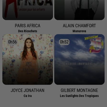
PARIS AFRICA
ALAIN CHAMFORT
Des Ricochets
Manureva
0h56
0h56
0h52
0h52
JOYCE JONATHAN
GILBERT MONTAGNE
Ca Ira
Les Sunlights Des Tropiques