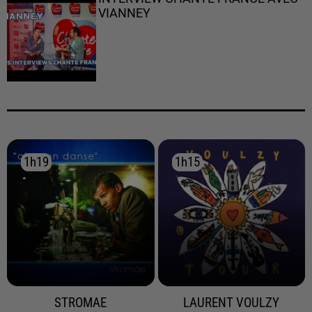
VIANNEY
1h19
1h19
1h15
1h15
STROMAE
LAURENT VOULZY