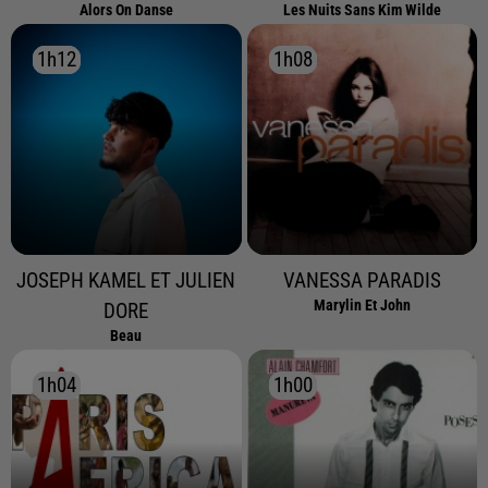
Alors On Danse
Les Nuits Sans Kim Wilde
1h12
1h12
1h08
1h08
JOSEPH KAMEL ET JULIEN
VANESSA PARADIS
Marylin Et John
DORE
Beau
1h04
1h04
1h00
1h00