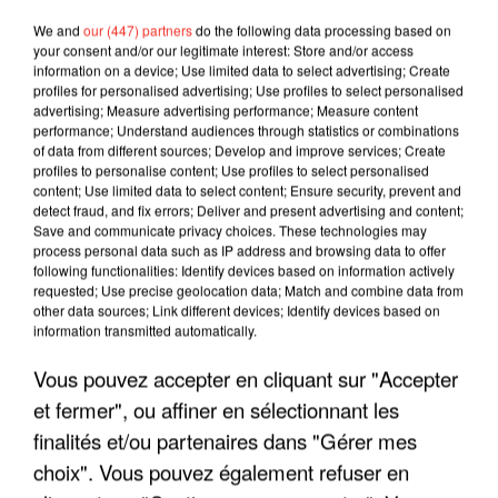
We and
our (447) partners
do the following data processing based on
your consent and/or our legitimate interest: Store and/or access
information on a device; Use limited data to select advertising; Create
profiles for personalised advertising; Use profiles to select personalised
advertising; Measure advertising performance; Measure content
performance; Understand audiences through statistics or combinations
of data from different sources; Develop and improve services; Create
profiles to personalise content; Use profiles to select personalised
content; Use limited data to select content; Ensure security, prevent and
detect fraud, and fix errors; Deliver and present advertising and content;
Save and communicate privacy choices. These technologies may
process personal data such as IP address and browsing data to offer
following functionalities: Identify devices based on information actively
requested; Use precise geolocation data; Match and combine data from
LES INTERVIEWS CHANTE
other data sources; Link different devices; Identify devices based on
Voir plus
information transmitted automatically.
FRANCE
Vous pouvez accepter en cliquant sur "Accepter
"JE SUIS À DISPOSITION DES
et fermer", ou affiner en sélectionnant les
ENFOIRÉS"
finalités et/ou partenaires dans "Gérer mes
choix". Vous pouvez également refuser en