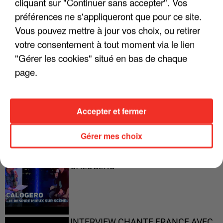
cliquant sur "Continuer sans accepter". Vos
préférences ne s'appliqueront que pour ce site.
"ON A TOUS LE TRAC"
Vous pouvez mettre à jour vos choix, ou retirer
votre consentement à tout moment via le lien
"Gérer les cookies" situé en bas de chaque
page.
"ON N'EST PAS DES PARENTS
PARFAITS"
Accepter et fermer
Gérer mes choix
"JE RESPIRE MIEUX SUR SCÈNE" -
CALOGERO
INTERVIEW CHANTE FRANCE AVEC