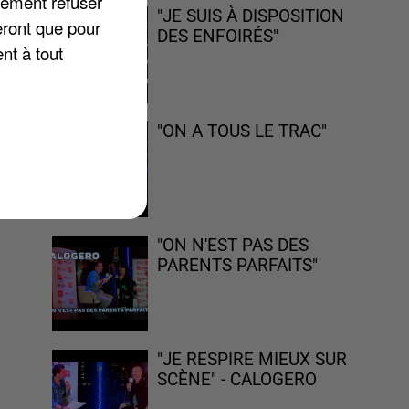
lement refuser
"JE SUIS À DISPOSITION
eront que pour
DES ENFOIRÉS"
nt à tout
e
"ON A TOUS LE TRAC"
te
"ON N'EST PAS DES
PARENTS PARFAITS"
"JE RESPIRE MIEUX SUR
SCÈNE" - CALOGERO