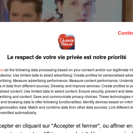
Contin
Le respect de votre vie privée est notre priorité
ers
do the following data processing based on your consent and/or our legitimate int
device; Use limited data to select advertising; Create profiles for personalised adver
vertising; Measure advertising performance; Measure content performance; Unders
ns of data from different sources; Develop and improve services; Create profiles to 
alised content; Use limited data to select content; Ensure security, prevent and detect
ertising and content; Save and communicate privacy choices. These technologies
and browsing data to offer following functionalities: Identify devices based on infor
eolocation data; Match and combine data from other data sources; Link different de
nsmitted automatically.
pter en cliquant sur "Accepter et fermer", ou affiner en