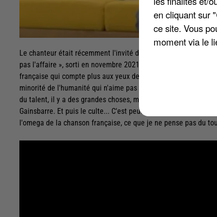
les finalités et
en cliquant sur 
ce site. Vous po
moment via le li
Le chanteur était récemment l'invité de l'émission « En aparté
pas l'affaire », sorti en novembre 2021. Il a aussi évoqué son
française qui compte plus aux yeux de Bénabar à une autre : Serg
minorité de l'humanité qui n'aime pas Gainsbourg. J'ai jamais ét
du talent, il y a des grandes choses, mais j'ai jamais été fan »
Gainsbarre. Et puis le culte... C'est peut-être le culte posthume 
l'omega de la chanson française, ce que je ne pense pas du tout 