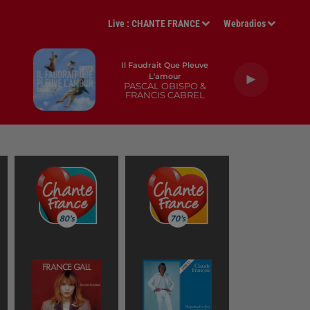
Live :
CHANTE FRANCE
Webradios
Il Faudrait Que Pleuve
L'amour
PASCAL OBISPO &
FRANCIS CABREL