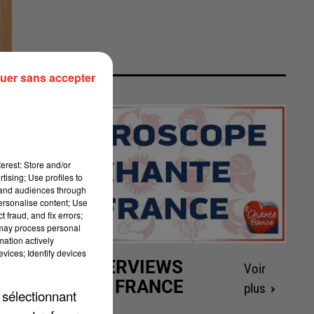
uer sans accepter
erest: Store and/or
tising; Use profiles to
tand audiences through
personalise content; Use
 fraud, and fix errors;
 may process personal
mation actively
vices; Identify devices
LES INTERVIEWS
Voir
CHANTE FRANCE
plus
 sélectionnant