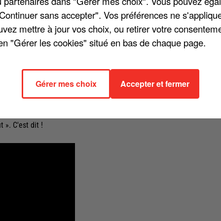
/ou partenaires dans "Gérer mes choix". Vous pouvez éga
"Continuer sans accepter". Vos préférences ne s'appliqu
uvez mettre à jour vos choix, ou retirer votre consenteme
en "Gérer les cookies" situé en bas de chaque page.
 », sur Canal+. Bénabar y est revenu sur son dixième album, « On lâch
 duo avec Renaud, « Chez les Corses ». Une légende de la chanson
e Gainsbourg. L'artiste a révélé : « Ah oui, moi je fais partie de cet
Gérer mes choix
Accepter et fermer
é touché... Alors, c'est pas une croisade et puis je reconnais qu'il y a
. Avant d'ajouter : « Ça m'a toujours un peu gonflé le personnage
qu'il y a eu autour de lui qui m'a gonflé, comme si c'était l'alpha et
». C'est dit !