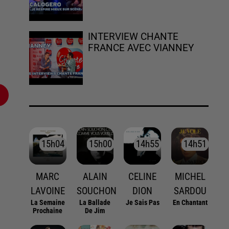
INTERVIEW CHANTE
FRANCE AVEC VIANNEY
15h04
15h04
15h00
15h00
14h55
14h55
14h51
14h51
MARC
ALAIN
CELINE
MICHEL
LAVOINE
SOUCHON
DION
SARDOU
La Semaine
La Ballade
Je Sais Pas
En Chantant
Prochaine
De Jim