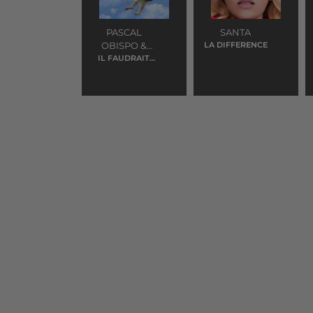
PASCAL
SANTA
OBISPO &
LA DIFFERENCE
IL FAUDRAIT
FRANCIS
QUE PLEUVE
CABREL
L'AMOUR