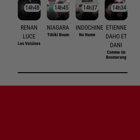
14h48
14h48
14h45
14h45
14h37
14h37
14h34
14h34
RENAN
NIAGARA
INDOCHINE
ETIENNE
Tchiki Boum
No Name
LUCE
DAHO ET
Les Voisines
DANI
Comme Un
Boomerang