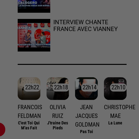
INTERVIEW CHANTE
FRANCE AVEC VIANNEY
22h22
22h22
22h18
22h18
22h14
22h14
22h10
22h10
FRANCOIS
OLIVIA
JEAN
CHRISTOPHE
FELDMAN
RUIZ
JACQUES
MAE
C'est Toi Qui
J'traine Des
La Lune
GOLDMAN
M'as Fait
Pieds
Pas Toi