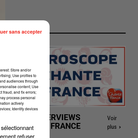
uer sans accepter
erest: Store and/or
tising; Use profiles to
tand audiences through
personalise content; Use
 fraud, and fix errors;
 may process personal
mation actively
vices; Identify devices
LES INTERVIEWS
Voir
CHANTE FRANCE
 sélectionnant
plus
lement refuser