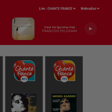
Live :
CHANTE FRANCE
Webradios
C'est Toi Qui M'as Fait
FRANCOIS FELDMAN