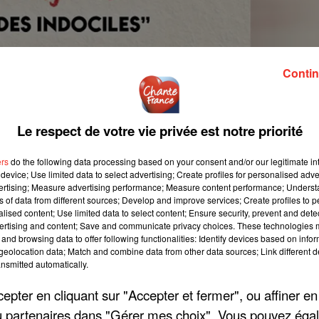
Contin
Le respect de votre vie privée est notre priorité
ers
do the following data processing based on your consent and/or our legitimate int
device; Use limited data to select advertising; Create profiles for personalised adver
vertising; Measure advertising performance; Measure content performance; Unders
ns of data from different sources; Develop and improve services; Create profiles to 
alised content; Use limited data to select content; Ensure security, prevent and detect
ertising and content; Save and communicate privacy choices. These technologies
and browsing data to offer following functionalities: Identify devices based on infor
eolocation data; Match and combine data from other data sources; Link different de
nsmitted automatically.
pter en cliquant sur "Accepter et fermer", ou affiner en
/ou partenaires dans "Gérer mes choix". Vous pouvez éga