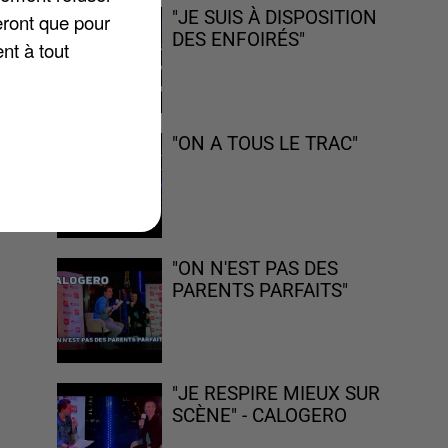
"JE SUIS À DISPOSITION
eront que pour
DES ENFOIRÉS"
nt à tout
he
"ON A TOUS LE TRAC"
"ON N'EST PAS DES
PARENTS PARFAITS"
"JE RESPIRE MIEUX SUR
SCÈNE" - CALOGERO