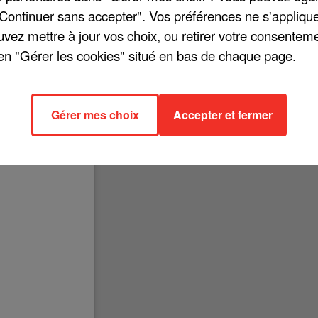
"Continuer sans accepter". Vos préférences ne s'appliqu
uvez mettre à jour vos choix, ou retirer votre consenteme
en "Gérer les cookies" situé en bas de chaque page.
é tangible dans le monde de la culture. De son côté, Bénabar annonce
lbum baptisé « Indocile Heureux ». Du jeudi 24 février 2022 au dimanc
dont Forges-les-Eaux, Anet, Nantes, Bayonne, Starsbourg, Marseille,
Gérer mes choix
Accepter et fermer
s, Paris, Amiens, Lyon, ou encore Annecy.