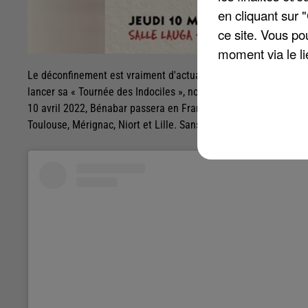
en cliquant sur 
ce site. Vous po
moment via le li
Le déconfinement est vraiment d'actualité. Et c'est une réalit
lancer sa « Tournée des Indociles », nom tiré de son dernier a
10 avril 2022, Bénabar passera en France par plusieurs villes, 
Toulouse, Mérignac, Niort et Lille. Sans oublier Besançon, Tour