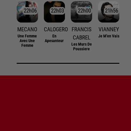
22h06
22h06
22h03
22h03
22h00
22h00
21h56
21h56
MECANO
CALOGERO
FRANCIS
VIANNEY
Une Femme
En
Je M'en Vais
CABREL
Avec Une
Apesanteur
Les Murs De
Femme
Poussiere