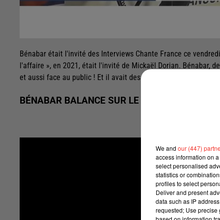
Bénabar était l'invité des Interviews Chante France ce vendredi
l'affaire », en 2021, était l'invité de Mickaël Dorian. Bénabar, 
et aussi face au public ! Et il avait des choses à dire. Notamm
BÉNABAR BALANCE SUR LE MONDE DU CINÉMA
We and
our (447) partn
access information on a 
select personalised ad
statistics or combinatio
profiles to select person
Deliver and present adv
data such as IP address 
requested; Use precise g
based on information tra