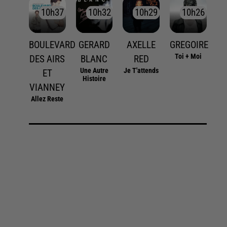
10h37
10h37
10h32
10h32
10h29
10h29
10h26
10h26
BOULEVARD
GERARD
AXELLE
GREGOIRE
Toi + Moi
DES AIRS
BLANC
RED
Une Autre
Je T'attends
ET
Histoire
VIANNEY
Allez Reste