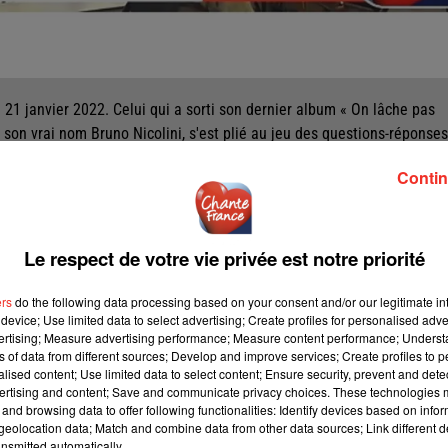
 21 janvier 2022. Celui qui a sorti son dernier album « On lâche pas
de son vrai nom Bruno Nicolini, s'est plié au jeu des questions-réponses
ent suite à une question qui évoquait son père, régisseur au cinéma.
Contin
, L'ARISTOCRATIE DES ACTEURS
Le respect de votre vie privée est notre priorité
ers
do the following data processing based on your consent and/or our legitimate int
device; Use limited data to select advertising; Create profiles for personalised adver
vertising; Measure advertising performance; Measure content performance; Unders
ns of data from different sources; Develop and improve services; Create profiles to 
alised content; Use limited data to select content; Ensure security, prevent and detect
ertising and content; Save and communicate privacy choices. These technologies
and browsing data to offer following functionalities: Identify devices based on infor
eolocation data; Match and combine data from other data sources; Link different de
nsmitted automatically.