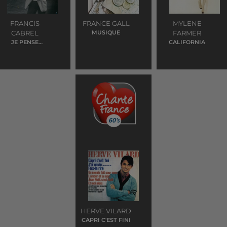
FRANCIS
FRANCE GALL
MYLENE
CABREL
MUSIQUE
FARMER
JE PENSE
CALIFORNIA
ENCORE A TOI
HERVE VILARD
CAPRI C'EST FINI