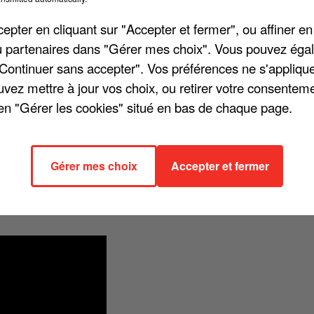
pter en cliquant sur "Accepter et fermer", ou affiner en
/ou partenaires dans "Gérer mes choix". Vous pouvez éga
"Continuer sans accepter". Vos préférences ne s'appliqu
uvez mettre à jour vos choix, ou retirer votre consenteme
en "Gérer les cookies" situé en bas de chaque page.
s toujours été chanteur ! L'homme a eu plusieurs casquettes lors de s
s à Paris.
Gérer mes choix
Accepter et fermer
T SUR LES BATEAUX-MOUCHES