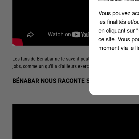
Vous pouvez acce
les finalités et
en cliquant sur 
ce site. Vous po
moment via le li
Les fans de Bénabar ne le savent peut-être pas, mais il n'a pa
jobs, comme un qu'il a d'ailleurs exercé sur les bateaux-mouche
BÉNABAR NOUS RACONTE SON PETIT BOULO