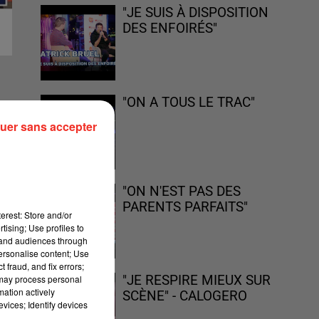
"JE SUIS À DISPOSITION
DES ENFOIRÉS"
"ON A TOUS LE TRAC"
uer sans accepter
"ON N'EST PAS DES
PARENTS PARFAITS"
erest: Store and/or
tising; Use profiles to
tand audiences through
personalise content; Use
 fraud, and fix errors;
 may process personal
"JE RESPIRE MIEUX SUR
mation actively
SCÈNE" - CALOGERO
vices; Identify devices