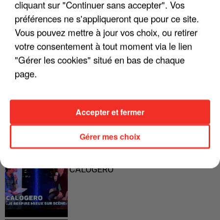
cliquant sur "Continuer sans accepter". Vos
préférences ne s'appliqueront que pour ce site.
"ON A TOUS LE TRAC"
Vous pouvez mettre à jour vos choix, ou retirer
votre consentement à tout moment via le lien
"Gérer les cookies" situé en bas de chaque
page.
"ON N'EST PAS DES PARENTS
PARFAITS"
Accepter et fermer
Gérer mes choix
"JE RESPIRE MIEUX SUR SCÈNE" -
CALOGERO