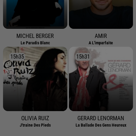
MICHEL BERGER
AMIR
Le Paradis Blanc
A L'imparfaite
15h35
15h35
15h31
15h31
OLIVIA RUIZ
GERARD LENORMAN
J'traine Des Pieds
La Ballade Des Gens Heureux