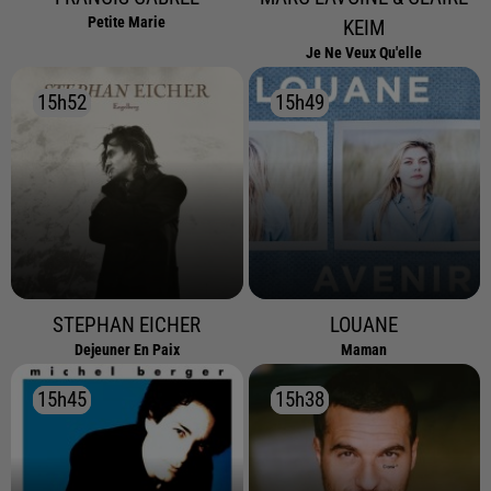
Petite Marie
KEIM
Je Ne Veux Qu'elle
15h52
15h52
15h49
15h49
STEPHAN EICHER
LOUANE
Dejeuner En Paix
Maman
15h45
15h45
15h38
15h38