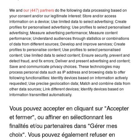
We and
our (447) partners
do the following data processing based on
your consent and/or our legitimate interest: Store and/or access
information on a device; Use limited data to select advertising; Create
profiles for personalised advertising; Use profiles to select personalised
advertising; Measure advertising performance; Measure content
performance; Understand audiences through statistics or combinations
of data from different sources; Develop and improve services; Create
profiles to personalise content; Use profiles to select personalised
content; Use limited data to select content; Ensure security, prevent and
detect fraud, and fix errors; Deliver and present advertising and content;
Save and communicate privacy choices. These technologies may
process personal data such as IP address and browsing data to offer
following functionalities: Identify devices based on information actively
requested; Use precise geolocation data; Match and combine data from
other data sources; Link different devices; Identify devices based on
LES INTERVIEWS CHANTE
Voir plus
information transmitted automatically.
FRANCE
Vous pouvez accepter en cliquant sur "Accepter
et fermer", ou affiner en sélectionnant les
"JE SUIS À DISPOSITION DES
ENFOIRÉS"
finalités et/ou partenaires dans "Gérer mes
choix". Vous pouvez également refuser en