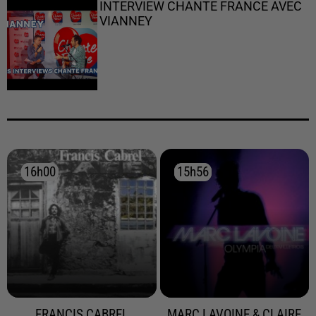
INTERVIEW CHANTE FRANCE AVEC
VIANNEY
16h00
16h00
15h56
15h56
FRANCIS CABREL
MARC LAVOINE & CLAIRE